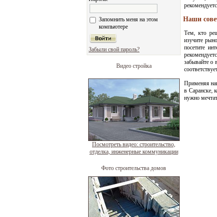
рекомендуетс
Наши сов
Запомнить меня на этом
компьютере
Тем, кто ре
изучите рыно
посетите ин
Забыли свой пароль?
рекомендует
забывайте о 
Видео стройка
соответствуе
Применяя наш
в Саранске, 
нужно мечтат
Посмотреть видео: строительство,
отделка, инженерные коммуникации
Фото строительства домов