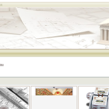
ия
тво