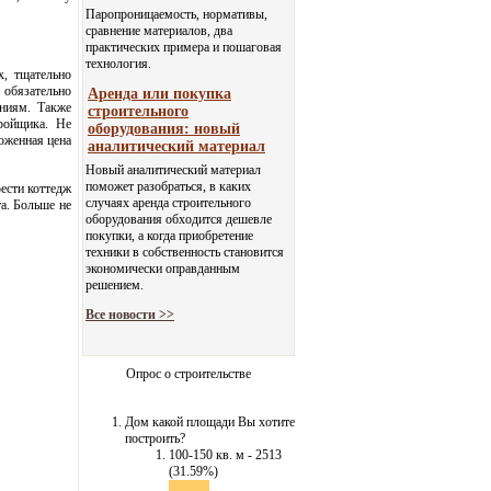
Паропроницаемость, нормативы,
сравнение материалов, два
практических примера и пошаговая
технология.
х, тщательно
 обязательно
Аренда или покупка
аниям. Также
строительного
ройщика. Не
оборудования: новый
оженная цена
аналитический материал
Новый аналитический материал
поможет разобраться, в каких
ести коттедж
случаях аренда строительного
а. Больше не
оборудования обходится дешевле
покупки, а когда приобретение
техники в собственность становится
экономически оправданным
решением.
Все новости >>
Опрос о строительстве
Дом какой площади Вы хотите
построить?
100-150 кв. м - 2513
(31.59%)