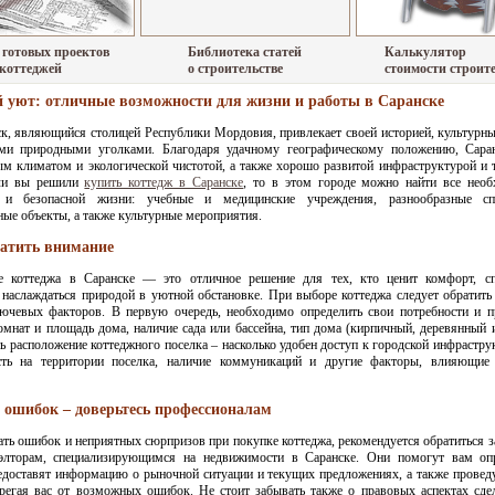
 готовых проектов
Библиотека статей
Калькулятор
 коттеджей
о строительстве
стоимости строит
 уют: отличные возможности для жизни и работы в Саранске
к, являющийся столицей Республики Мордовия, привлекает своей историей, культурн
ми природными уголками. Благодаря удачному географическому положению, Саран
м климатом и экологической чистотой, а также хорошо развитой инфраструктурой и 
сли вы решили
купить коттедж в Саранске
, то в этом городе можно найти все нео
 и безопасной жизни: учебные и медицинские учреждения, разнообразные с
ные объекты, а также культурные мероприятия.
ратить внимание
е коттеджа в Саранске — это отличное решение для тех, кто ценит комфорт, сп
наслаждаться природой в уютной обстановке. При выборе коттеджа следует обратить
лючевых факторов. В первую очередь, необходимо определить свои потребности и п
омнат и площадь дома, наличие сада или бассейна, тип дома (кирпичный, деревянный и 
ь расположение коттеджного поселка – насколько удобен доступ к городской инфраструк
сть на территории поселка, наличие коммуникаций и другие факторы, влияющие
е ошибок – доверьтесь профессионалам
ть ошибок и неприятных сюрпризов при покупке коттеджа, рекомендуется обратиться 
лторам, специализирующимся на недвижимости в Саранске. Они помогут вам опр
едоставят информацию о рыночной ситуации и текущих предложениях, а также провед
ерегая вас от возможных ошибок. Не стоит забывать также о правовых аспектах сде