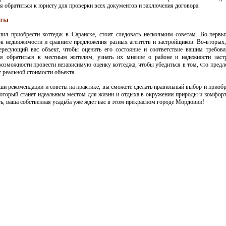
я обратиться к юристу для проверки всех документов и заключения договора.
еты
шил приобрести коттедж в Саранске, стоит следовать нескольким советам. Во-первы
к недвижимости и сравните предложения разных агентств и застройщиков. Во-вторых,
тересующий вас объект, чтобы оценить его состояние и соответствие вашим требов
ся обратиться к местным жителям, узнать их мнение о районе и надежности заст
возможности провести независимую оценку коттеджа, чтобы убедиться в том, что предл
т реальной стоимости объекта.
и рекомендации и советы на практике, вы сможете сделать правильный выбор и приобр
который станет идеальным местом для жизни и отдыха в окружении природы и комфорт
ь, ваша собственная усадьба уже ждет вас в этом прекрасном городе Мордовии!