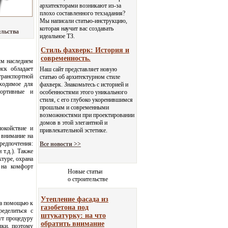
архитекторами возникают из-за
плохо составленного техзадания?
Мы написали статью-инструкцию,
которая научит вас создавать
ельства
идеальное ТЗ.
Стиль фахверк: История и
современность.
ым наследием
ск обладает
Наш сайт представляет новую
транспортной
статью об архитектурном стиле
бходимое для
фахверк. Знакомьтесь с историей и
портивные и
особенностями этого уникального
стиля, с его глубоко укоренившимся
прошлым и современными
возможностями при проектировании
домов в этой элегантной и
окойствие и
привлекательной эстетике.
 внимание на
редпочтения:
Все новости >>
т.д.). Также
туре, охрана
 на комфорт
Новые статьи
о строительстве
Утепление фасада из
за помощью к
газобетона под
еделиться с
штукатурку: на что
ут процедуру
обратить внимание
лки, поэтому