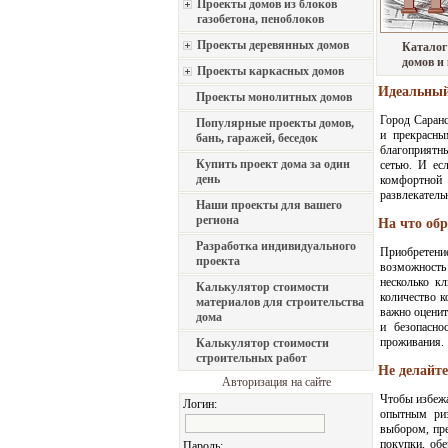
Проекты домов из блоков
газобетона, пеноблоков
Проекты деревянных домов
Каталог
домов и
Проекты каркасных домов
Идеальный
Проекты монолитных домов
Город Саранс
Популярные проекты домов,
и прекрасны
бань, гаражей, беседок
благоприятны
Купить проект дома за один
сетью. И е
день
комфортной
развлекатель
Наши проекты для вашего
региона
На что об
Разработка индивидуального
Приобретени
проекта
возможность 
несколько к
Калькулятор стоимости
количество к
материалов для строительства
важно оценит
дома
и безопасно
проживания.
Калькулятор стоимости
строительных работ
Не делайт
Авторизация на сайте
Чтобы избежа
Логин:
опытным риэ
выбором, пр
покупки, об
Пароль: