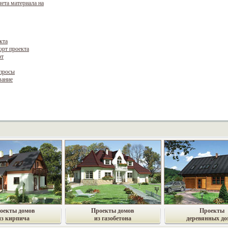
чета материала на
кта
орт проекта
рт
опросы
вание
оекты домов
Проекты домов
Проекты
из кирпича
из газобетона
деревянных до