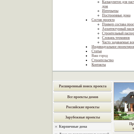
Калькулятор для рас
дом
Интерьеры
Построенные дома
Состав проекта
Пример состава прое
Архитектурный пасп
Строительный паспо
Словарь терминов
Часто задаваемые в
Индивидуальное проектиро
Статьи
Ваш город
Строительство
Контакты
Расширенный поиск проекта
Все проекты домов
Российские проекты
Зарубежные проекты
Пр
Кирпичные дома