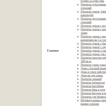
купить за один день
Проекты одноэтажны
строений
Проекты домов, бань
мансардой
Проекты двухэтажны
строений
Проекты домов с по
Проекты домов с ком
этаже
Проекты домов с не
комнатами на 1-м эт
Проекты домов с ба
Проекты домов с са
Главная
Проекты домов с га
Проекты домов для г
Проекты простых не
100 кв.м.
Проекты узких домо
Дома с плоской кры
Дома в стиле хай-тек
Дома на две семьи
Проекты гаражей
Проекты таунхаусов
Проекты бассейнов
Проекты бань и саун
Проекты беседок и н
Проекты для бизнеса
Индивидуальное про
вашим эскизам