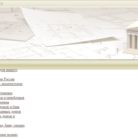
ия
для вашего
ов России
 архитекторов
керамики
на и пеноблоков
бревна
домов и бань
ванных домов
х домов и
а, бани, гаражи,
орые можно