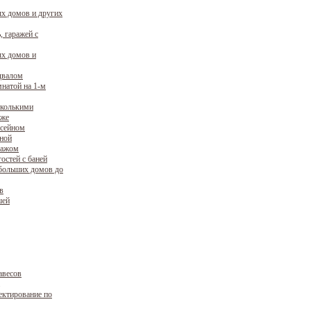
х домов и других
, гаражей с
х домов и
двалом
натой на 1-м
сколькими
аже
ссейном
уной
ражом
остей с баней
больших домов до
в
шей
авесов
ектирование по