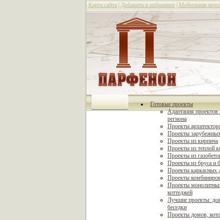
Карта сайта
|
Добавить в избранное
|
Мобильная верс
Готовые проекты
Адаптация проектов 
региона
Проекты архитектор
Проекты зарубежных
Проекты из кирпича
Проекты из теплой 
Проекты из газобето
Проекты из бруса и 
Проекты каркасных 
Проекты комбиниро
Проекты монолитны
коттеджей
Лучшие проекты: дом
беседки
Проекты домов, кот