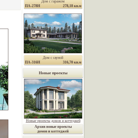
Дом с гаражом
ПА-278Н
278,18 кв.м
Дом с сауной
ПА-316Н
316,70 кв.м
Новые проекты
Новые проекты домов и коттеджей
Архив новые проекты
домов и коттеджей