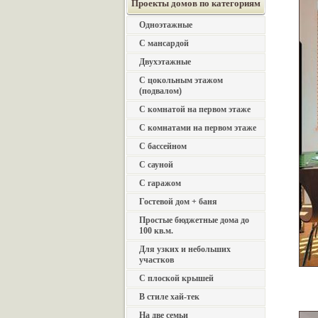
Проекты домов по категориям
Одноэтажные
С мансардой
Двухэтажные
С цокольным этажом
(подвалом)
С комнатой на первом этаже
С комнатами на первом этаже
С бассейном
С сауной
С гаражом
Гостевой дом + баня
Простые бюджетные дома до
100 кв.м.
Для узких и небольших
участков
С плоской крышей
В стиле хай-тек
На две семьи