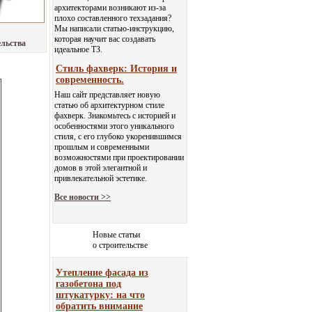
архитекторами возникают из-за
плохо составленного техзадания?
Мы написали статью-инструкцию,
которая научит вас создавать
ельства
идеальное ТЗ.
Стиль фахверк: История и
современность.
Наш сайт представляет новую
статью об архитектурном стиле
фахверк. Знакомьтесь с историей и
особенностями этого уникального
стиля, с его глубоко укоренившимся
прошлым и современными
возможностями при проектировании
домов в этой элегантной и
привлекательной эстетике.
Все новости >>
Новые статьи
о строительстве
Утепление фасада из
газобетона под
штукатурку: на что
обратить внимание