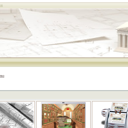
ия
тво