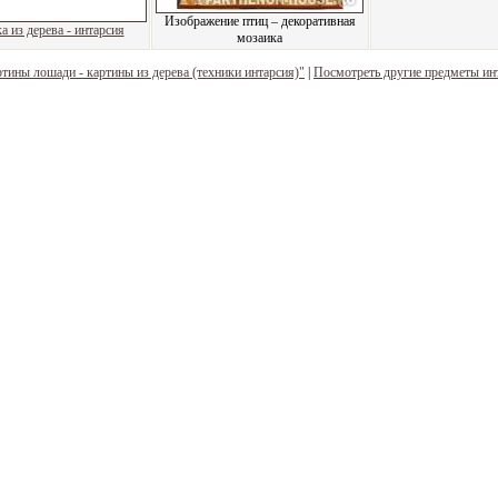
Изображение птиц – декоративная
 из дерева - интарсия
мозаика
тины лошади - картины из дерева (техники интарсия)"
|
Посмотреть другие предметы ин