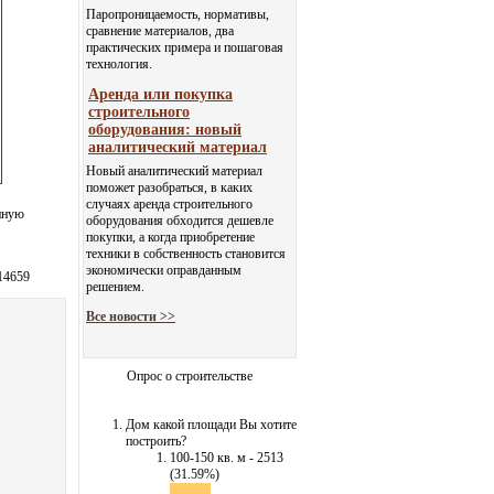
Паропроницаемость, нормативы,
сравнение материалов, два
практических примера и пошаговая
технология.
Аренда или покупка
строительного
оборудования: новый
аналитический материал
Новый аналитический материал
поможет разобраться, в каких
случаях аренда строительного
нную
оборудования обходится дешевле
покупки, а когда приобретение
техники в собственность становится
экономически оправданным
14659
решением.
Все новости >>
Опрос о строительстве
Дом какой площади Вы хотите
построить?
100-150 кв. м - 2513
(31.59%)