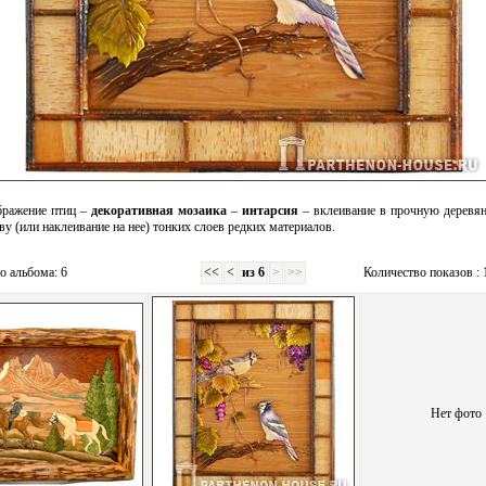
ражение птиц –
декоративная мозаика
–
интарсия
– вклеивание в прочную деревя
ву (или наклеивание на нее) тонких слоев редких материалов.
о альбома: 6
<<
<
из 6
>
>>
Количество показов : 
Нет фото