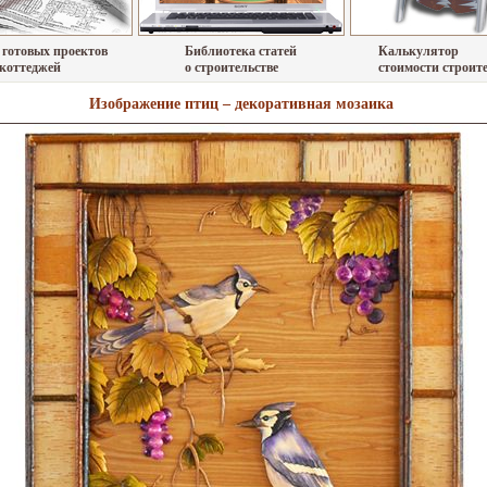
 готовых проектов
Библиотека статей
Калькулятор
 коттеджей
о строительстве
стоимости строит
Изображение птиц – декоративная мозаика