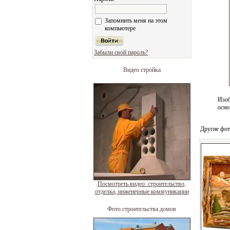
Запомнить меня на этом
компьютере
Забыли свой пароль?
Видео стройка
Изоб
осно
Другие фот
Посмотреть видео: строительство,
отделка, инженерные коммуникации
Фото строительства домов