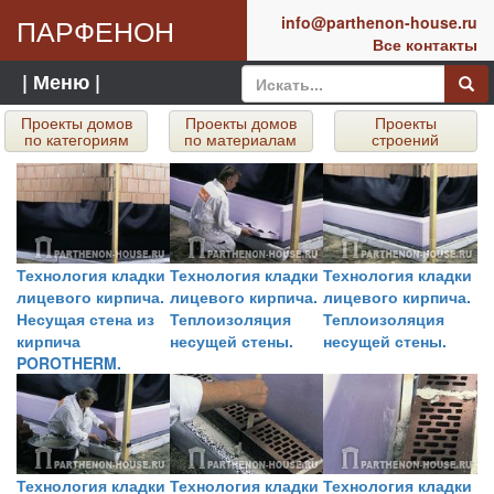
ПАРФЕНОН
info@parthenon-house.ru
Все контакты
| Меню |
Проекты домов
Проекты домов
Проекты
по категориям
по материалам
строений
Технология кладки
Технология кладки
Технология кладки
лицевого кирпича.
лицевого кирпича.
лицевого кирпича.
Несущая стена из
Теплоизоляция
Теплоизоляция
кирпича
несущей стены.
несущей стены.
POROTHERM.
Технология кладки
Технология кладки
Технология кладки