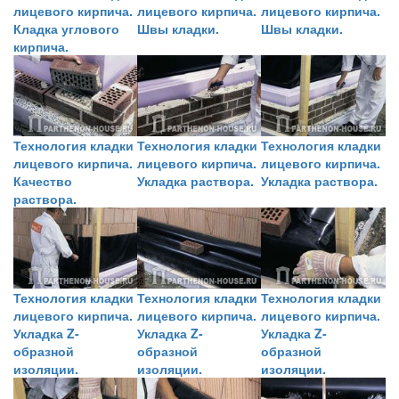
лицевого кирпича.
лицевого кирпича.
лицевого кирпича.
Кладка углового
Швы кладки.
Швы кладки.
кирпича.
Технология кладки
Технология кладки
Технология кладки
лицевого кирпича.
лицевого кирпича.
лицевого кирпича.
Качество
Укладка раствора.
Укладка раствора.
раствора.
Технология кладки
Технология кладки
Технология кладки
лицевого кирпича.
лицевого кирпича.
лицевого кирпича.
Укладка Z-
Укладка Z-
Укладка Z-
образной
образной
образной
изоляции.
изоляции.
изоляции.