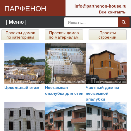
ПАРФЕНОН
info@parthenon-house.ru
Все контакты
| Меню |
Проекты домов
Проекты домов
Проекты
по категориям
по материалам
строений
Цокольный этаж
Несъемная
Частный дом из
опалубка для стен
несъемной
опалубки