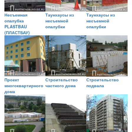
Несъемная
Таунхаусы из
Таунхаусы из
опалубка
несъемной
несъемной
PLASTBAU
опалубки
опалубки
(ПЛАСТБАУ)
Проект
Строительство
Строительство
многоквартирного
частного дома
подвала
дома