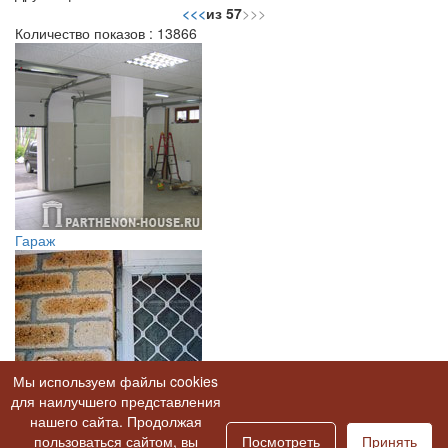
<<
<
из 57
>
>>
Количество показов : 13866
Гараж
Мы используем файлы cookies
Холодные окна
для наилучшего представления
нашего сайта. Продолжая
В альбом "Объект строительства Новогорск"
пользоваться сайтом, вы
Посмотреть
|
Посмотреть
Принять