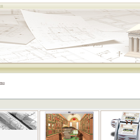
ия
тво