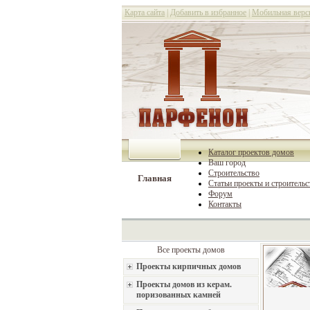
Карта сайта
|
Добавить в избранное
|
Мобильная верс
Каталог проектов домов
Ваш город
Строительство
Главная
Статьи проекты и строительс
Форум
Контакты
Все проекты домов
Проекты кирпичных домов
Проекты домов из керам.
поризованных камней