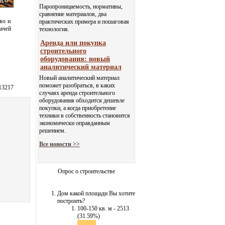
Паропроницаемость, нормативы,
сравнение материалов, два
во и
практических примера и пошаговая
дачей
технология.
Аренда или покупка
строительного
оборудования: новый
аналитический материал
Новый аналитический материал
поможет разобраться, в каких
13217
случаях аренда строительного
оборудования обходится дешевле
покупки, а когда приобретение
техники в собственность становится
экономически оправданным
решением.
Все новости >>
Опрос о строительстве
Дом какой площади Вы хотите
построить?
100-150 кв. м - 2513
(31.59%)