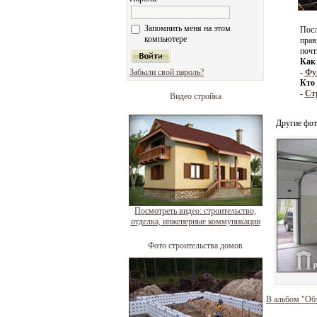
Запомнить меня на этом
Посл
компьютере
прав
почт
Как 
Забыли свой пароль?
-
Фу
Кто 
-
Ст
Видео стройка
Другие фот
Посмотреть видео: строительство,
отделка, инженерные коммуникации
Фото строительства домов
В альбом "Об