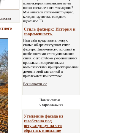
архитекторами возникают из-за
плохо составленного техзадания?
Мы написали статью-инструкцию,
которая научит вас создавать
ельства
идеальное ТЗ.
итного
Стиль фахверк: История и
современность.
Наш сайт представляет новую
статью об архитектурном стиле
фахверк. Знакомьтесь с историей и
особенностями этого уникального
стиля, с его глубоко укоренившимся
прошлым и современными
возможностями при проектировании
домов в этой элегантной и
привлекательной эстетике.
Все новости >>
Новые статьи
о строительстве
Утепление фасада из
газобетона под
штукатурку: на что
обратить внимание