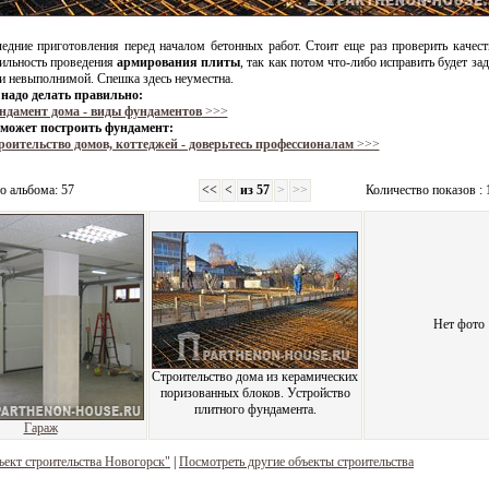
едние приготовления перед началом бетонных работ. Стоит еще раз проверить качест
ильность проведения
армирования плиты
, так как потом что-либо исправить будет за
и невыполнимой. Спешка здесь неуместна.
надо делать правильно:
ндамент дома - виды фундаментов
>>>
может построить фундамент:
роительство домов, коттеджей - доверьтесь профессионалам
>>>
о альбома: 57
<<
<
из 57
>
>>
Количество показов : 
Нет фото
Строительство дома из керамических
поризованных блоков. Устройство
плитного фундамента.
Гараж
ъект строительства Новогорск"
|
Посмотреть другие объекты строительства