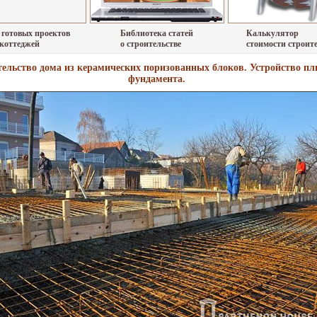
 готовых проектов
Библиотека статей
Калькулятор
 коттеджей
о строительстве
стоимости строит
ельство дома из керамических поризованных блоков. Устройство пл
фундамента.