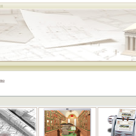
ия
тво