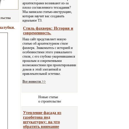
архитекторами возникают из-за
плохо составленного техзадания?
Мы написали статью-инструкцию,
которая научит вас создавать
ельства
идеальное ТЗ.
палубки.
Стиль фахверк: История и
современность.
Наш сайт представляет новую
статью об архитектурном стиле
фахверк. Знакомьтесь с историей и
особенностями этого уникального
стиля, с его глубоко укоренившимся
прошлым и современными
возможностями при проектировании
домов в этой элегантной и
привлекательной эстетике.
Все новости >>
Новые статьи
о строительстве
Утепление фасада из
газобетона под
штукатурку: на что
обратить внимание