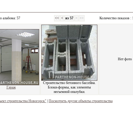
о альбома: 57
<<
<
из 57
>
>>
Количество показов : 
Нет фото
Строительство бетонного бассейна.
Гараж
Блоки-формы, как элементы
несъемной опалубки.
ъект строительства Новогорск"
|
Посмотреть другие объекты строительства