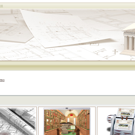
ия
тво