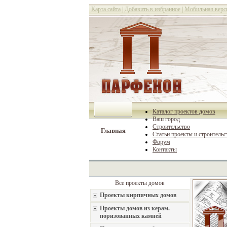
Карта сайта
|
Добавить в избранное
|
Мобильная верс
Каталог проектов домов
Ваш город
Строительство
Главная
Статьи проекты и строительс
Форум
Контакты
Все проекты домов
Проекты кирпичных домов
Проекты домов из керам.
поризованных камней