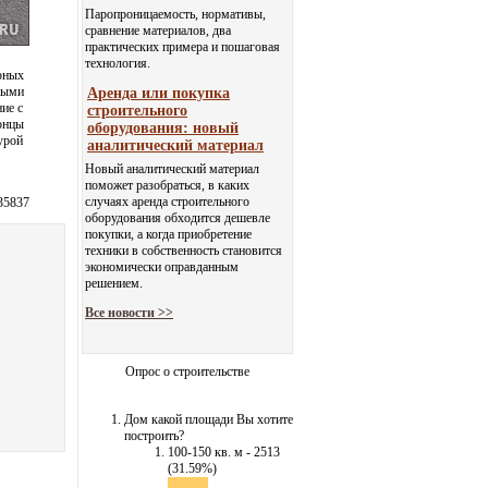
Паропроницаемость, нормативы,
сравнение материалов, два
практических примера и пошаговая
технология.
рных
ными
Аренда или покупка
ие с
строительного
онцы
оборудования: новый
урой
аналитический материал
Новый аналитический материал
поможет разобраться, в каких
случаях аренда строительного
35837
оборудования обходится дешевле
покупки, а когда приобретение
техники в собственность становится
экономически оправданным
решением.
Все новости >>
Опрос о строительстве
Дом какой площади Вы хотите
построить?
100-150 кв. м - 2513
(31.59%)