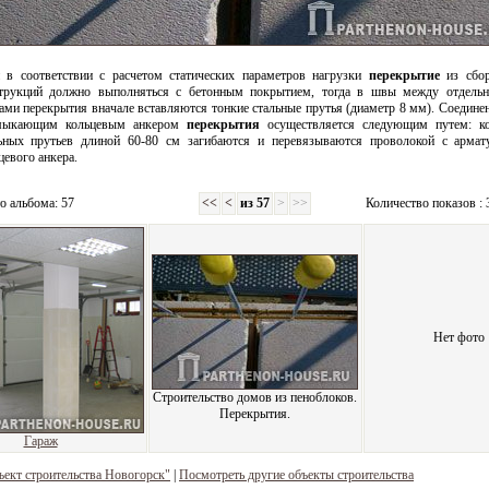
 в соответствии с расчетом статических параметров нагрузки
перекрытие
из сбо
трукций должно выполняться с бетонным покрытием, тогда в швы между отдель
ами перекрытия вначале вставляются тонкие стальные прутья (диаметр 8 мм). Соединен
мыкающим кольцевым анкером
перекрытия
осуществляется следующим путем: к
ьных прутьев длиной 60-80 см загибаются и перевязываются проволокой с армат
цевого анкера.
о альбома: 57
<<
<
из 57
>
>>
Количество показов : 
Нет фото
Строительство домов из пеноблоков.
Перекрытия.
Гараж
ъект строительства Новогорск"
|
Посмотреть другие объекты строительства