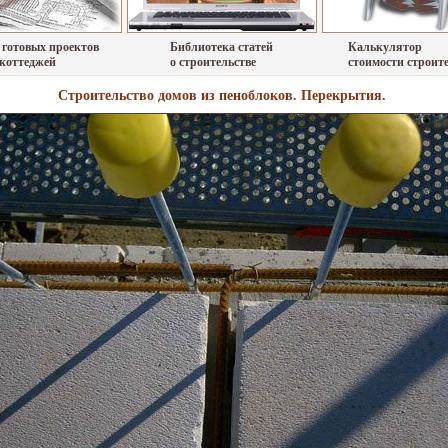
 готовых проектов
Библиотека статей
Калькулятор
 коттеджей
о строительстве
стоимости строит
Строительство домов из пеноблоков. Перекрытия.