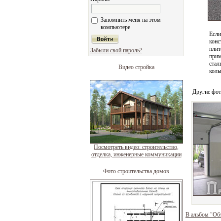
Запомнить меня на этом
компьютере
Если
конс
плит
Забыли свой пароль?
при
стал
Видео стройка
коль
Другие фот
Посмотреть видео: строительство,
отделка, инженерные коммуникации
Фото строительства домов
В альбом "Об