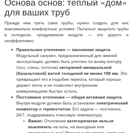
Основа основ: теплый «дом»
для ваших труб
Прежде чем греть сами трубы, нужно создать для них
максимально комфортные условия. Пытаться защитить трубы
в холодном, продуваемом модуле — это дорого и
неэффективно.
Правильное утепление — пассивная защита.
Модульный санузел, предназначенный для зимней
эксплуатации, должен быть утеплен по всему контуру
(пол, стены, потолок)
негорючей минеральной
(базальтовой) ватой толщиной не менее 100 мм
. Это
превращает его в подобие термоса, который хорошо
держит тепло и не позволяет внутренним
коммуникациям быстро остыть.
Постоянное отопление — общая активная защита.
Внутри модуля должен быть установлен
электрический
конвектор с термостатом
. Его задача — постоянно,
24/7, поддерживать плюсовую температуру.
Важно:
Отопление
категорически нельзя
выключать
на ночь, на выходные или
праздничные дни! Именно в это время, когда нет