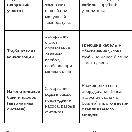
(наружный
замерзает
кабель
+ трубный
участок)
первой при
утеплитель.
минусовой
температуре.
Замерзание
стоков,
Греющий кабель
+
образование
Труба отвода
обеспечение уклона
ледяных
канализации
трубы не менее 2 см на
пробок,
1 метр длины.
особенно при
малом уклоне.
Размещение всего
Замерзание
Накопительные
оборудования (баки,
воды в баках,
баки и насосы
насосная станция,
повреждение
(автономная
бойлер)
строго внутри
насоса, разрыв
система)
отапливаемого
фитингов.
модуля.