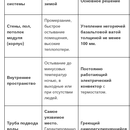
Основное решение
системы
зимой
Промерзание,
Стены, пол,
быстрое
Утепление негорючей
потолок
остывание
базальтовой ватой
модуля
помещения,
толщиной не менее
(корпус)
высокие
100 мм.
теплопотери.
Остывание до
минусовых
Постоянно
температур
работающий
Внутреннее
ночью, в
электрический
пространство
выходные или
конвектор
с
при отсутствии
термостатом.
людей.
Самое
уязвимое
Труба подвода
место.
Греющий
воды
Гарантированно
саморегулирующийся