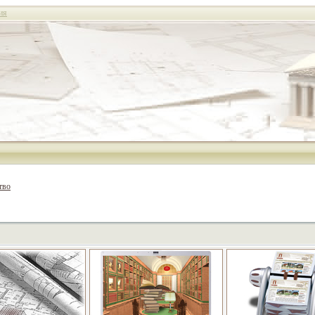
ия
тво