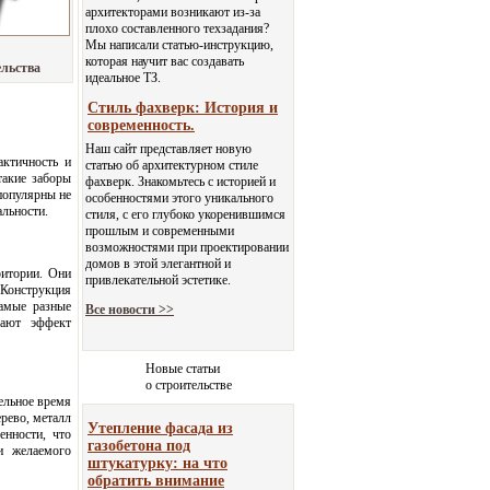
архитекторами возникают из-за
плохо составленного техзадания?
Мы написали статью-инструкцию,
которая научит вас создавать
ельства
идеальное ТЗ.
Стиль фахверк: История и
современность.
Наш сайт представляет новую
актичность и
статью об архитектурном стиле
такие заборы
фахверк. Знакомьтесь с историей и
популярны не
особенностями этого уникального
альности.
стиля, с его глубоко укоренившимся
прошлым и современными
возможностями при проектировании
домов в этой элегантной и
ритории. Они
привлекательной эстетике.
 Конструкция
самые разные
Все новости >>
дают эффект
Новые статьи
о строительстве
ельное время
рево, металл
Утепление фасада из
енности, что
газобетона под
и желаемого
штукатурку: на что
обратить внимание