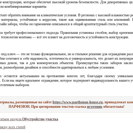
е конструкции, которые обеспечат высокий уровень безопасности. Для декоративных це
или комбинированные варианты.
стоит обратить внимание на климатические условия. В регионах с высокой влажностью р
ь материалы, устойчивые к коррозии, такие как оцинкованная сталь или алюминий.
зайн забора, чтобы он гармонично вписывался в общий архитектурный стиль участка.
а требует профессионального подхода. Правильная установка столбов, выбор крепежн
 технологии монтажа — всё это влияет на долговечность и устойчивость конструкции.
 под ключ — это не только функциональное, но и стильное решение для ограждения раз
Они сочетают в себе надежность, эстетичность и универсальность, что делает их попул
тных домов, так и для коммерческих объектов. Преимущества таких заборов закл
и, разнообразии дизайнов и способности адаптироваться к любым условиям.
о остаются актуальными на протяжении многих лет, благодаря своему уникальн
. Если вы ищете идеальное ограждение, которое подчеркнет индивидуальность вашего уч
 отличным выбором.
атериалы, размещенные на сайте
https://www.parthenon-house.ru
, принадлежат ко
ПАРФЕНОН. При цитировании текстов ссылка
источник
обязательна!
татьям раздела
Обустройство участка
писку всех статей