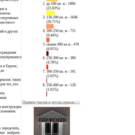
до 100 кв. м - 1896
(23.83%)
дов и
ментом.
150-200 кв. м - 1648
и спортивных
(20.71%)
 массового
200-250 кв. м - 751
ий и других
(9.44%)
свыше 400 кв.м - 478
(6.01%)
ограждения
популярными и
250-300 кв. м - 380
(4.78%)
и в Европе,
для
300-350 кв. м - 161
(2.02%)
риалов, таких
для тех, кто
350-400 кв. м - 128
(1.61%)
ить
давая
Принять участие в других опросах >>
е конструкции
вложением.
 определить,
чше выбрать