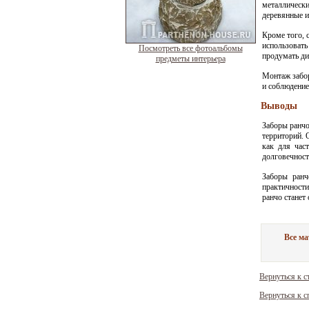
металлически
деревянные 
Кроме того, 
использоват
Посмотреть все фотоальбомы
продумать ди
предметы интерьера
Монтаж забор
и соблюдение
Выводы
Заборы ранчо
территорий. 
как для час
долговечност
Заборы ранч
практичности
ранчо станет
Все м
Вернуться к с
Вернуться к с