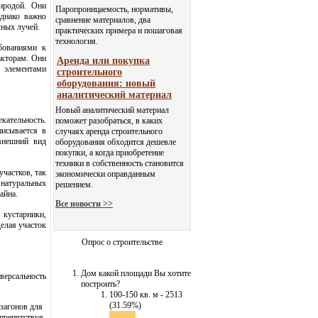
иродой. Они
Паропроницаемость, нормативы,
днако важно
сравнение материалов, два
чных лучей.
практических примера и пошаговая
технология.
бованиями к
акторам. Они
Аренда или покупка
 элементами
строительного
оборудования: новый
аналитический материал
Новый аналитический материал
ательность.
поможет разобраться, в каких
писывается в
случаях аренда строительного
 внешний вид
оборудования обходится дешевле
покупки, а когда приобретение
техники в собственность становится
участков, так
экономически оправданным
 натуральных
решением.
айна.
Все новости >>
 кустарники,
делая участок
Опрос о строительстве
Дом какой площади Вы хотите
иверсальность
построить?
100-150 кв. м - 2513
(31.59%)
загонов для
 препятствуя