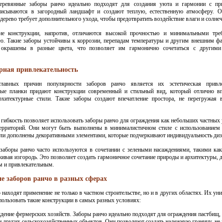
еревянные заборы ранчо идеально подходят для создания уюта и гармонии с пр
писываются в загородный ландшафт и создают теплую, естественную атмосферу. О
 дерево требует дополнительного ухода, чтобы предотвратить воздействие влаги и солне
ие конструкции, напротив, отличаются высокой прочностью и минимальными тре
ю. Такие заборы устойчивы к коррозии, перепадам температуры и другим внешним ф
окрашены в разные цвета, что позволяет им гармонично сочетаться с другими
рная привлекательность
авных причин популярности заборов ранчо является их эстетическая привлек
ные планки придают конструкции современный и стильный вид, который отлично в
рхитектурные стили. Такие заборы создают впечатление простора, не перегружая
 гибкость позволяет использовать заборы ранчо для ограждения как небольших частных 
ерриторий. Они могут быть выполнены в минималистичном стиле с использованием
ли дополнены декоративными элементами, которые подчеркивают индивидуальность диз
заборы ранчо часто используются в сочетании с зелеными насаждениями, такими как
живая изгородь. Это позволяет создать гармоничное сочетание природы и архитектуры, 
м и привлекательным.
е заборов ранчо в разных сферах
 находят применение не только в частном строительстве, но и в других областях. Их ун
пользовать такие конструкции в самых разных условиях:
дение фермерских хозяйств. Заборы ранчо идеально подходят для ограждения пастбищ, 
 и других сельскохозяйственных объектов. Они позволяют создать надежную границу, не