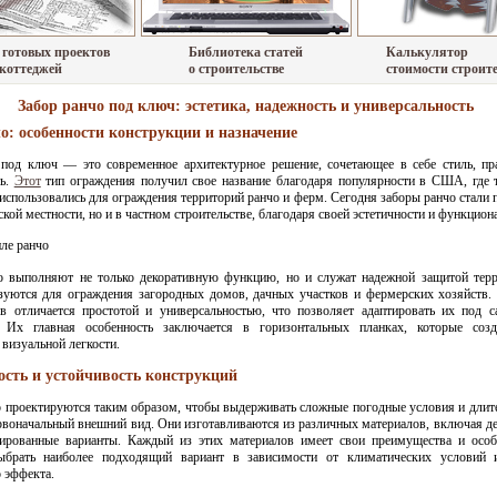
 готовых проектов
Библиотека статей
Калькулятор
 коттеджей
о строительстве
стоимости строит
Забор ранчо под ключ: эстетика, надежность и универсальность
о: особенности конструкции и назначение
 под ключ — это современное архитектурное решение, сочетающее в себе стиль, пр
ть.
Этот
тип ограждения получил свое название благодаря популярности в США, где 
использовались для ограждения территорий ранчо и ферм. Сегодня заборы ранчо стали 
ьской местности, но и в частном строительстве, благодаря своей эстетичности и функцион
о выполняют не только декоративную функцию, но и служат надежной защитой тер
ьзуются для ограждения загородных домов, дачных участков и фермерских хозяйств.
ов отличается простотой и универсальностью, что позволяет адаптировать их под 
. Их главная особенность заключается в горизонтальных планках, которые соз
 визуальной легкости.
ость и устойчивость конструкций
 проектируются таким образом, чтобы выдерживать сложные погодные условия и длит
рвоначальный внешний вид. Они изготавливаются из различных материалов, включая де
ированные варианты. Каждый из этих материалов имеет свои преимущества и особ
ыбрать наиболее подходящий вариант в зависимости от климатических условий 
о эффекта.