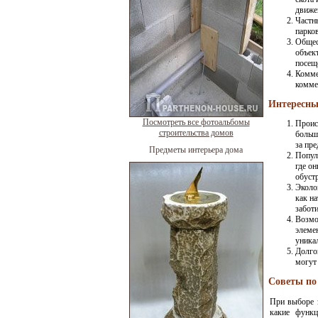
движе
Частн
парко
Общес
объек
посещ
Комме
комме
Интересны
Посмотреть все фотоальбомы
Проис
строительства домов
больш
за пр
Предметы интерьера дома
Попул
где о
обуст
Эколо
как н
забот
Возмо
элеме
уника
Долго
могут
Советы по
При выборе 
какие функц