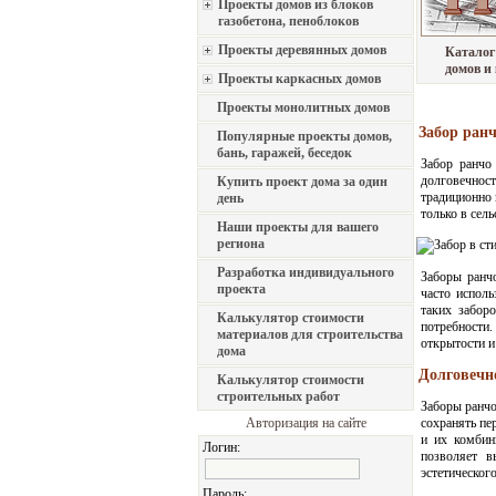
Проекты домов из блоков
газобетона, пеноблоков
Проекты деревянных домов
Каталог
домов и
Проекты каркасных домов
Проекты монолитных домов
Забор ранч
Популярные проекты домов,
бань, гаражей, беседок
Забор ранчо
долговечнос
Купить проект дома за один
традиционно 
день
только в сел
Наши проекты для вашего
региона
Разработка индивидуального
Заборы ранч
проекта
часто испол
таких забор
Калькулятор стоимости
потребности
материалов для строительства
открытости и
дома
Долговечн
Калькулятор стоимости
строительных работ
Заборы ранчо
Авторизация на сайте
сохранять пе
и их комбин
Логин:
позволяет в
эстетическог
Пароль: