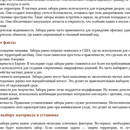
нию воздуха и света.
ые территории. В частных домах заборы ранчо используются для ограждения дворов, са
вок. Они создают атмосферу уюта и безопасности, оставаясь при этом декоративным эле
твенные пространства. Такие заборы можно встретить в парках, на детских площадках 
тах. Они обеспечивают визуальную легкость и открытость, что особенно важно в местах
ения.
рческая недвижимость. Заборы ранчо часто применяются для ограждения офисных здан
рческих объектов, где важен современный и стильный внешний вид.
е факты
хождение названия. Заборы ранчо впервые появились в США, где их использовали для 
их территорий пастбищ. Они стали символом простоты и практичности, что сделало их 
еделами Америки.
ярность в Европе. В последние годы заборы ранчо становятся всё более востребованным
ни используются для создания современных ландшафтных решений. Их часто выбирают 
ройства частных домов и дач.
гичность материалов. Заборы ранчо могут быть выполнены из экологически чистых мате
атуральное дерево или переработанный металл. Это делает их привлекательным выбором 
ится об окружающей среде.
жности для творчества. Заборы ранчо легко поддаются модификации. Их можно дополн
нтами ковки, использовать комбинации различных материалов или играть с цветами, соз
льный дизайн.
вечность. Правильно установленные заборы ранчо служат десятилетиями. Металлически
 сохранять свои характеристики даже при минимальном уходе, что делает их выгодным 
 выбору материала и установке
забора ранчо важно учитывать несколько ключевых факторов. Во-первых, необходимо
ии будет выполнять забор. Если основная задача — защита территории, то лу