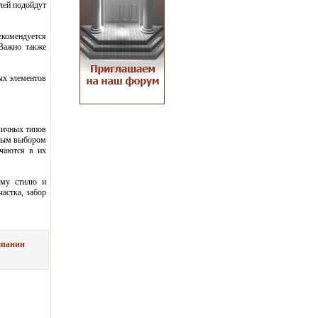
лей подойдут
екомендуется
 Важно также
ых элементов
личных типов
ярным выбором
ючаются в их
ому стилю и
астка, забор
мпании