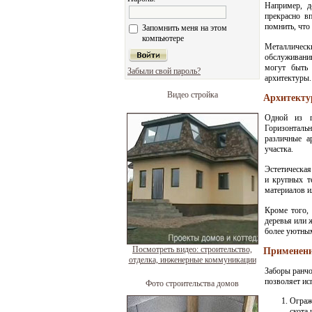
Например, д
прекрасно в
помнить, что
Запомнить меня на этом
компьютере
Металлическ
обслуживани
могут быть 
Забыли свой пароль?
архитектуры.
Видео стройка
Архитекту
Одной из гл
Горизонталь
различные а
участка.
Эстетическая
и крупных т
материалов и
Кроме того, 
деревья или 
более уютны
Посмотреть видео: строительство,
Применени
отделка, инженерные коммуникации
Заборы ранчо
позволяет ис
Фото строительства домов
Ограж
скота