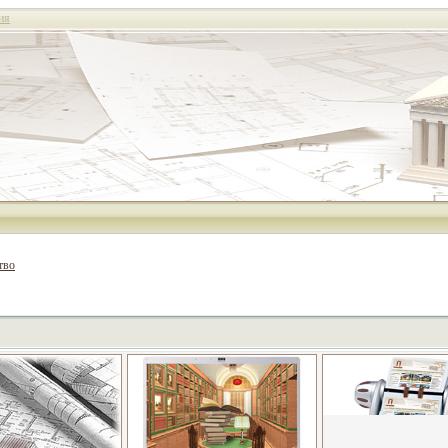
ия
тво