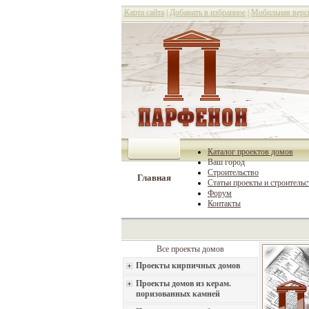
Карта сайта
|
Добавить в избранное
|
Мобильная верс
Каталог проектов домов
Ваш город
Строительство
Главная
Статьи проекты и строительс
Форум
Контакты
Все проекты домов
Проекты кирпичных домов
Проекты домов из керам.
поризованных камней