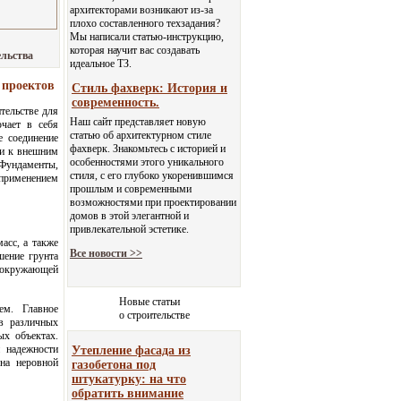
архитекторами возникают из-за
плохо составленного техзадания?
Мы написали статью-инструкцию,
которая научит вас создавать
ельства
идеальное ТЗ.
 проектов
Стиль фахверк: История и
современность.
тельстве для
Наш сайт представляет новую
чает в себя
статью об архитектурном стиле
 соединение
фахверк. Знакомьтесь с историей и
ти к внешним
особенностями этого уникального
Фундаменты,
стиля, с его глубоко укоренившимся
 применением
прошлым и современными
возможностями при проектировании
домов в этой элегантной и
привлекательной эстетике.
асс, а также
Все новости >>
шение грунта
й окружающей
Новые статьи
м. Главное
о строительстве
в различных
ых объектах.
и надежности
Утепление фасада из
на неровной
газобетона под
штукатурку: на что
обратить внимание