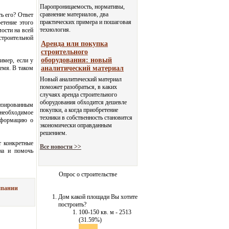
Паропроницаемость, нормативы,
сравнение материалов, два
ь его? Ответ
практических примера и пошаговая
етение этого
технология.
мости на всей
строительной
Аренда или покупка
строительного
оборудования: новый
имер, если у
емя. В таком
аналитический материал
Новый аналитический материал
поможет разобраться, в каких
случаях аренда строительного
оборудования обходится дешевле
изированным
покупки, а когда приобретение
необходимое
техники в собственность становится
информацию о
экономически оправданным
решением.
 конкретные
Все новости >>
на и помочь
Опрос о строительстве
мпании
Дом какой площади Вы хотите
построить?
100-150 кв. м - 2513
(31.59%)