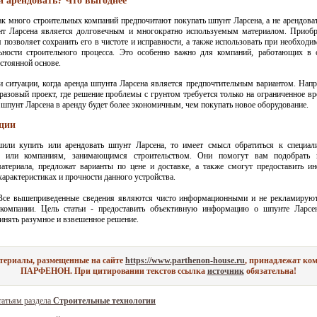
и арендовать? Что выгоднее
к много строительных компаний предпочитают покупать шпунт Ларсена, а не арендоват
нт Ларсена является долговечным и многократно используемым материалом. Приобр
 позволяет сохранить его в чистоте и исправности, а также использовать при необходи
ьности строительного процесса. Это особенно важно для компаний, работающих в 
остоянной основе.
и ситуации, когда аренда шпунта Ларсена является предпочтительным вариантом. Напр
оразовый проект, где решение проблемы с грунтом требуется только на ограниченное вр
ь шпунт Ларсена в аренду будет более экономичным, чем покупать новое оборудование.
ции
или купить или арендовать шпунт Ларсена, то имеет смысл обратиться к специал
м или компаниям, занимающимся строительством. Они помогут вам подобрать 
материала, предложат варианты по цене и доставке, а также смогут предоставить 
характеристиках и прочности данного устройства.
се вышеприведенные сведения являются чисто информационными и не рекламируют
компании. Цель статьи - предоставить объективную информацию о шпунте Ларсе
инять разумное и взвешенное решение.
атериалы, размещенные на сайте
https://www.parthenon-house.ru
, принадлежат ко
ПАРФЕНОН. При цитировании текстов ссылка
источник
обязательна!
татьям раздела
Строительные технологии