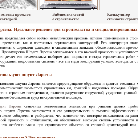
 готовых проектов
Библиотека статей
Калькулятор
 коттеджей
о строительстве
стоимости строит
сена: Идеальное решение для строительства и специализированных
на представляет собой особый металлический профиль, активно применяемый в строи
к временных, так и постоянных вертикальных конструкций. Его конструкция вклю
ементы с широкими фланцами и специальными замками, обеспечивающими прочное
. Преимущества Шпунта Ларсена заключаются в его высокой прочности и устойчивос
что делает его незаменимым выбором для широкого спектра строительных работ. 
ооружения, водоотливные системы - все эти виды конструкций успешно возводятся с
ена.
используют шпунт Ларсена
ьзования шпунта Ларсена является предотвращение обрушения и сдвигов земляных м
геометрических параметров строительных ям, траншей и подземных проходов. Обру
сти к серьезным последствиям, включая разрушение сооружений, ухудшение услови
шение безопасности труда на строительной площадке.
унт Ларсена
становится незаменимым элементом при решении данных пробле
о шпунта Ларсена заключается в его универсальности и высокой эффективности 
 легко собирается и разбирается, что позволяет его повторно использовать на разн
воей прочности и стабильности, он обеспечивает высокую степень устойчивости 
, что особенно важно при строительстве объектов со сложной архитектурой или 