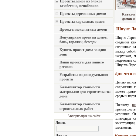
Проекты домов из блоков
газобетона, пеноблоков
Проекты деревянных домов
Каталог
домов и
Проекты каркасных домов
Шпунт Лар
Проекты монолитных домов
Популярные проекты домов,
Шпунт Ларсе
бань, гаражей, беседок
создания ка
сплошные эл
Купить проект дома за один
между собой
день
нагрузкам, 
подземные с
Наши проекты для вашего
Шпунта Ларс
региона
Для чего 
Разработка индивидуального
проекта
Целью испол
сохранение 
Калькулятор стоимости
может приве
материалов для строительства
среды и нару
дома
Калькулятор стоимости
Поэтому
шп
строительных работ
преимуществ
условиях. Он
Авторизация на сайте
Благодаря с
Логин:
конструкции
местности.
Пароль: