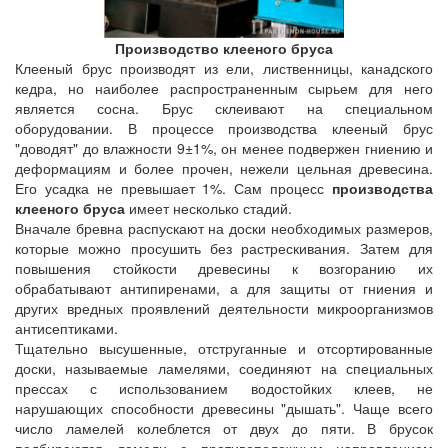
Производство клееного бруса
Клееный брус производят из ели, лиственницы, канадского
кедра, но наиболее распространенным сырьем для него
является сосна. Брус склеивают на специальном
оборудовании. В процессе производства клееный брус
"доводят" до влажности 9±1%, он менее подвержен гниению и
деформациям и более прочен, нежели цельная древесина.
Его усадка не превышает 1%. Сам процесс
производства
клееного бруса
имеет несколько стадий.
Вначале бревна распускают на доски необходимых размеров,
которые можно просушить без растрескивания. Затем для
повышения стойкости древесины к возгоранию их
обрабатывают антипиренами, а для защиты от гниения и
других вредных проявлений деятельности микроорганизмов
антисептиками.
Тщательно высушенные, отструганные и отсортированные
доски, называемые ламелями, соединяют на специальных
прессах с использованием водостойких клеев, не
нарушающих способности древесины "дышать". Чаще всего
число ламелей колеблется от двух до пяти. В брусок
подбираются ламели с противоположным направлением