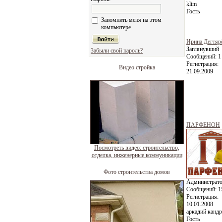
klim
Гость
Запомнить меня на этом
компьютере
Ирина Дегтяр
Заглянувший
Забыли свой пароль?
Сообщений:
1
Регистрация:
Видео стройка
21.09.2009
ПАРФЕНОН
Посмотреть видео: строительство,
отделка, инженерные коммуникации
Фото строительства домов
Администрат
Сообщений:
1
Регистрация:
10.01.2008
аркадий канд
Гость