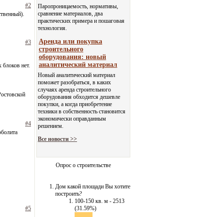
#2
Паропроницаемость, нормативы,
сравнение материалов, два
ственный).
практических примера и пошаговая
технология.
Аренда или покупка
#3
строительного
оборудования: новый
аналитический материал
блоков нет.
Новый аналитический материал
поможет разобраться, в каких
случаях аренда строительного
Ростовской
оборудования обходится дешевле
покупки, а когда приобретение
техники в собственность становится
экономически оправданным
#4
решением.
рболита
Все новости >>
Опрос о строительстве
Дом какой площади Вы хотите
построить?
100-150 кв. м - 2513
#5
(31.59%)