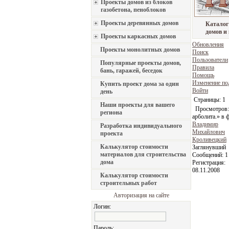
Проекты домов из блоков
газобетона, пеноблоков
Проекты деревянных домов
Каталог
домов и
Проекты каркасных домов
Обновления
Проекты монолитных домов
Поиск
Пользователи
Популярные проекты домов,
Правила
бань, гаражей, беседок
Помощь
Изменение по
Купить проект дома за один
Войти
день
Страницы:
1
Наши проекты для вашего
Просмотров:
региона
арболита.» в
Владимир
Разработка индивидуального
Михайлович
проекта
Кроливецкий
Калькулятор стоимости
Заглянувший
материалов для строительства
Сообщений:
1
дома
Регистрация:
08.11.2008
Калькулятор стоимости
строительных работ
Авторизация на сайте
Логин:
Пароль: