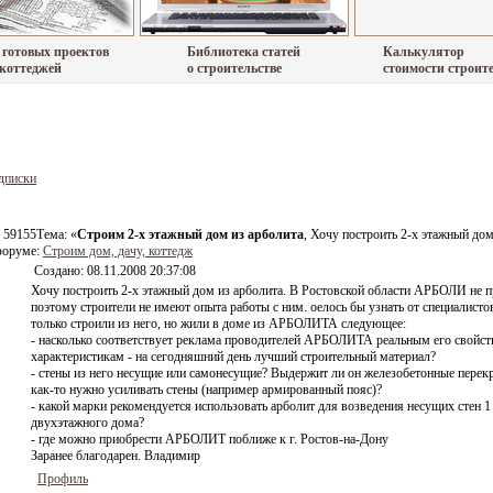
 готовых проектов
Библиотека статей
Калькулятор
 коттеджей
о строительстве
стоимости строит
дписки
 59155
Тема: «
Строим 2-х этажный дом из арболита
, Хочу построить 2-х этажный дом
 форуме:
Строим дом, дачу, коттедж
Создано:
08.11.2008 20:37:08
Хочу построить 2-х этажный дом из арболита. В Ростовской области АРБОЛИ не п
поэтому строители не имеют опыта работы с ним. оелось бы узнать от специалисто
только строили из него, но жили в доме из АРБОЛИТА следующее:
- насколько соответствует реклама проводителей АРБОЛИТА реальным его свойст
характеристикам - на сегодняшний день лучший строительный материал?
- стены из него несущие или самонесущие? Выдержит ли он железобетонные перек
как-то нужно усиливать стены (например армированный пояс)?
- какой марки рекомендуется использовать арболит для возведения несущих стен 1 
двухэтажного дома?
- где можно приобрести АРБОЛИТ поближе к г. Ростов-на-Дону
Заранее благодарен. Владимир
Профиль