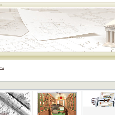
ия
тво