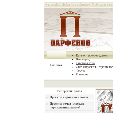
Карта сайта
|
Добавить в избранное
|
Мобильная верс
Каталог проектов домов
Ваш город
Строительство
Главная
Статьи проекты и строительс
Форум
Контакты
Все проекты домов
Проекты кирпичных домов
Проекты домов из керам.
поризованных камней