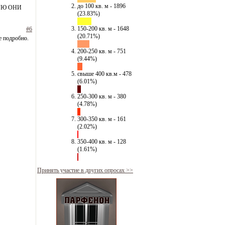
до 100 кв. м - 1896
УЮ ОНИ
(23.83%)
150-200 кв. м - 1648
#6
(20.71%)
е подробно.
200-250 кв. м - 751
(9.44%)
свыше 400 кв.м - 478
(6.01%)
250-300 кв. м - 380
(4.78%)
300-350 кв. м - 161
(2.02%)
350-400 кв. м - 128
(1.61%)
Принять участие в других опросах >>