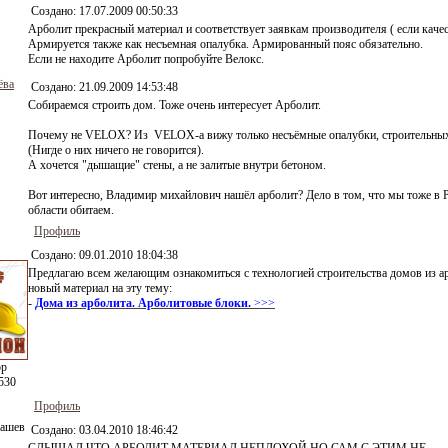
Создано:
17.07.2009 00:50:33
Арболит прекрасный материал и соответствует заявкам производителя ( если каче
Армируется также как несъемная опалубка. Армированный пояс обязательно.
Если не находите Арболит попробуйте Велокс.
ёва
Создано:
21.09.2009 14:53:48
Собираемся строить дом. Тоже очень интересует Арболит.
Почему не VELOX? Из VELOX-а вижу только несъёмные опалубки, строительных 
(Нигде о них ничего не говорится).
А хочется "дышащие" стены, а не залитые внутри бетоном.
Вот интересно, Владимир михайлович нашёл арболит? Дело в том, что мы тоже в 
области обитаем.
Профиль
Создано:
09.01.2010 18:04:38
Предлагаю всем желающим ознакомиться с технологией строительства домов из а
новый материал на эту тему:
-
Дома из арболита. Арболитовые блоки.
>>>
ор
530
Профиль
рашев
Создано:
03.04.2010 18:46:42