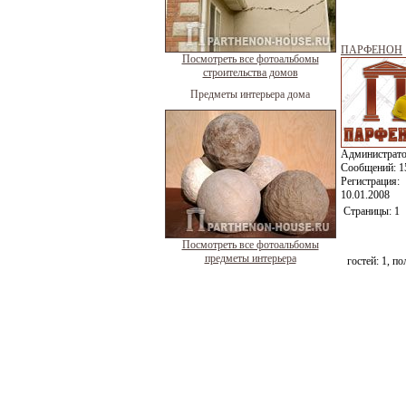
ПАРФЕНОН
Посмотреть все фотоальбомы
строительства домов
Предметы интерьера дома
Администрат
Сообщений:
1
Регистрация:
10.01.2008
Страницы:
1
Посмотреть все фотоальбомы
предметы интерьера
гостей:
1
, по