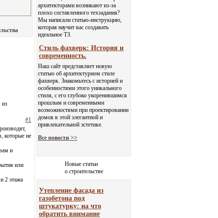
архитекторами возникают из-за
плохо составленного техзадания?
Мы написали статью-инструкцию,
которая научит вас создавать
ельства
идеальное ТЗ.
Стиль фахверк: История и
современность.
Наш сайт представляет новую
статью об архитектурном стиле
фахверк. Знакомьтесь с историей и
особенностями этого уникального
стиля, с его глубоко укоренившимся
прошлым и современными
 из
возможностями при проектировании
домов в этой элегантной и
#1
привлекательной эстетике.
роизводят,
в, которые не
Все новости >>
вам и
Новые статьи
рытия или
о строительстве
и 2 этажа
Утепление фасада из
газобетона под
штукатурку: на что
обратить внимание