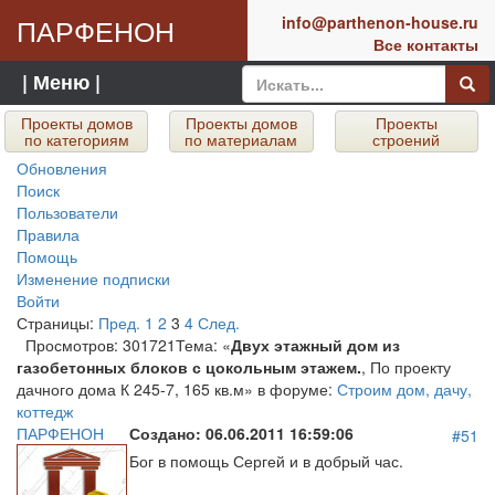
ПАРФЕНОН
info@parthenon-house.ru
Все контакты
| Меню |
Проекты домов
Проекты домов
Проекты
по категориям
по материалам
строений
Обновления
Поиск
Пользователи
Правила
Помощь
Изменение подписки
Войти
Страницы:
Пред.
1
2
3
4
След.
Просмотров: 301721
Тема: «
Двух этажный дом из
газобетонных блоков с цокольным этажем.
, По проекту
дачного дома К 245-7, 165 кв.м» в форуме:
Строим дом, дачу,
коттедж
ПАРФЕНОН
Создано:
06.06.2011 16:59:06
#51
Бог в помощь Сергей и в добрый час.