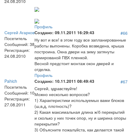
24.08.2010
Профиль
Сергей Агарков
Создано:
09.11.2011 16:29:43
#66
Посетитель
Ну вот и все! в этом году все запланированные
Сообщений:
38
работы выпонены. Коробка возведена, крыша
Регистрация:
построина. Окна двери на зиму затянуты
24.08.2010
армированой ПВХ пленкой.
Весной предстоит монтаж окон дверей и
отделка.
Профиль
Pahich
Создано:
10.11.2011 08:49:43
#67
Посетитель
Сергей, здравствуйте!
Сообщений:
10
Можно несколько вопросов?
Регистрация:
1) Характеристики используемых вами блоков
27.08.2011
(ш,в,д, плотность)?
2) Какая максимальная длина ж/б перекрытий
и сколько у них точек опор, ну и ширина опоры
перекрытия?
3) Объясните пожалуйста, как делается такой