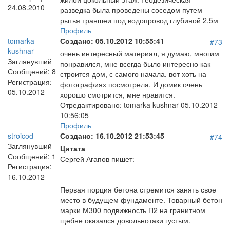
24.08.2010
разведка была проведены соседом путем
рытья траншеи под водопровод глубиной 2,5м
Профиль
tomarka
Создано:
05.10.2012 10:55:41
#73
kushnar
очень интересный материал, я думаю, многим
Заглянувший
понравился, мне всегда было интересно как
Сообщений:
8
строится дом, с самого начала, вот хоть на
Регистрация:
фотографиях посмотрела. И домик очень
05.10.2012
хорошо смотрится, мне нравится.
Отредактировано:
tomarka kushnar
05.10.2012
10:56:05
Профиль
stroicod
Создано:
16.10.2012 21:53:45
#74
Заглянувший
Цитата
Сообщений:
1
Сергей Агапов пишет:
Регистрация:
16.10.2012
Первая порция бетона стремится занять свое
место в будущем фундаменте. Товарный бетон
марки М300 подвижность П2 на гранитном
щебне оказался довольнотаки густым.