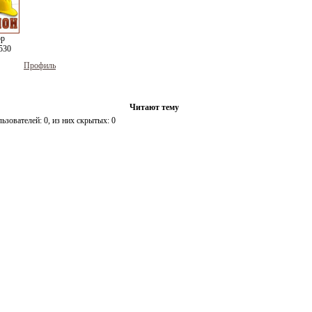
ор
530
Профиль
Читают тему
льзователей:
0
, из них скрытых:
0