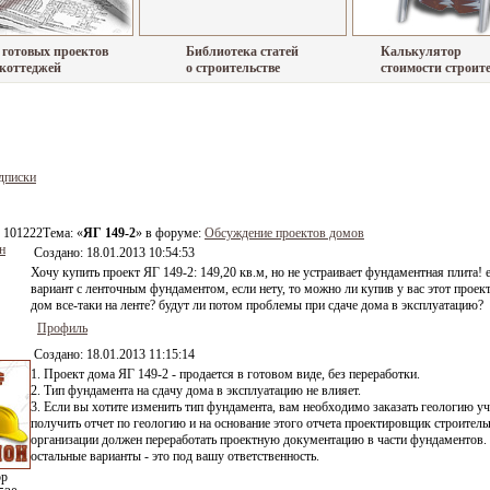
 готовых проектов
Библиотека статей
Калькулятор
 коттеджей
о строительстве
стоимости строит
дписки
 101222
Тема: «
ЯГ 149-2
» в форуме:
Обсуждение проектов домов
н
Создано:
18.01.2013 10:54:53
Хочу купить проект ЯГ 149-2: 149,20 кв.м, но не устраивает фундаментная плита! е
вариант с ленточным фундаментом, если нету, то можно ли купив у вас этот проек
дом все-таки на ленте? будут ли потом проблемы при сдаче дома в эксплуатацию?
Профиль
Создано:
18.01.2013 11:15:14
1. Проект дома ЯГ 149-2 - продается в готовом виде, без переработки.
2. Тип фундамента на сдачу дома в эксплуатацию не влияет.
3. Если вы хотите изменить тип фундамента, вам необходимо заказать геологию уч
получить отчет по геологию и на основание этого отчета проектировщик строитель
организации должен переработать проектную документацию в части фундаментов.
остальные варианты - это под вашу ответственность.
ор