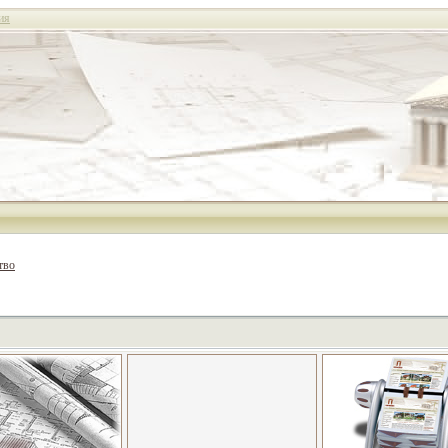
ия
тво