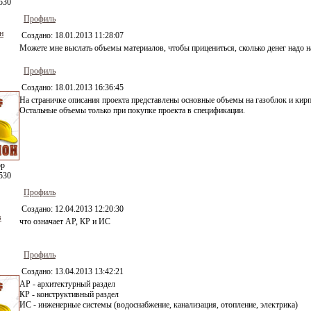
530
Профиль
н
Создано:
18.01.2013 11:28:07
Можете мне выслать объемы материалов, чтобы прицениться, сколько денег надо н
Профиль
Создано:
18.01.2013 16:36:45
На страничке описания проекта представлены основные объемы на газоблок и кирп
Остальные объемы только при покупке проекта в спецификации.
ор
530
Профиль
Создано:
12.04.2013 12:20:30
в
что означает АР, КР и ИС
Профиль
Создано:
13.04.2013 13:42:21
АР - архитектурный раздел
КР - конструктивный раздел
ИС - инженерные системы (водоснабжение, канализация, отопление, электрика)