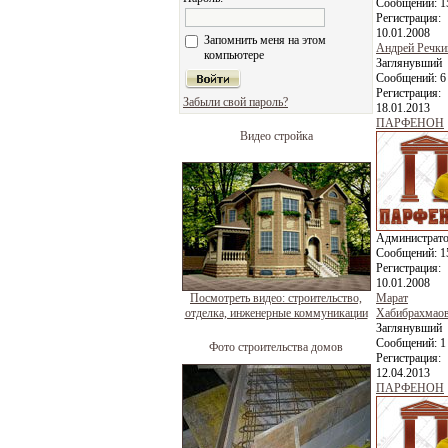
Сообщений:
1
Регистрация:
10.01.2008
Запомнить меня на этом
Андрей Речки
компьютере
Заглянувший
Сообщений:
6
Регистрация:
Забыли свой пароль?
18.01.2013
ПАРФЕНОН
Видео стройка
Администрат
Сообщений:
1
Регистрация:
10.01.2008
Посмотреть видео: строительство,
Марат
отделка, инженерные коммуникации
Хабибрахмао
Заглянувший
Сообщений:
1
Фото строительства домов
Регистрация:
12.04.2013
ПАРФЕНОН