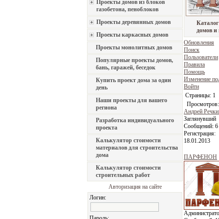
Проекты домов из блоков
газобетона, пеноблоков
Проекты деревянных домов
Каталог
домов и
Проекты каркасных домов
Обновления
Проекты монолитных домов
Поиск
Пользователи
Популярные проекты домов,
Правила
бань, гаражей, беседок
Помощь
Изменение по
Купить проект дома за один
Войти
день
Страницы:
1
Наши проекты для вашего
Просмотров:
региона
Андрей Речки
Заглянувший
Разработка индивидуального
Сообщений:
6
проекта
Регистрация:
Калькулятор стоимости
18.01.2013
материалов для строительства
дома
ПАРФЕНОН
Калькулятор стоимости
строительных работ
Авторизация на сайте
Логин:
Администрат
Пароль: