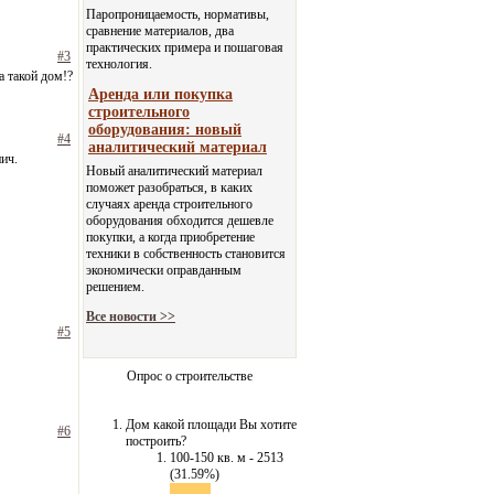
Паропроницаемость, нормативы,
сравнение материалов, два
практических примера и пошаговая
#3
технология.
а такой дом!?
Аренда или покупка
строительного
оборудования: новый
#4
аналитический материал
ич.
Новый аналитический материал
поможет разобраться, в каких
случаях аренда строительного
оборудования обходится дешевле
покупки, а когда приобретение
техники в собственность становится
экономически оправданным
решением.
Все новости >>
#5
Опрос о строительстве
Дом какой площади Вы хотите
#6
построить?
100-150 кв. м - 2513
(31.59%)