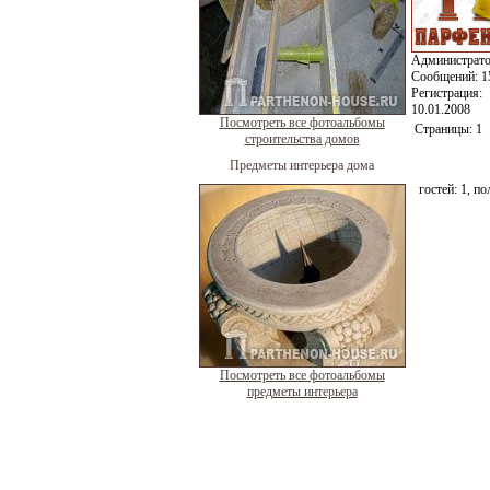
Администрат
Сообщений:
1
Регистрация:
10.01.2008
Посмотреть все фотоальбомы
Страницы:
1
строительства домов
Предметы интерьера дома
гостей:
1
, по
Посмотреть все фотоальбомы
предметы интерьера