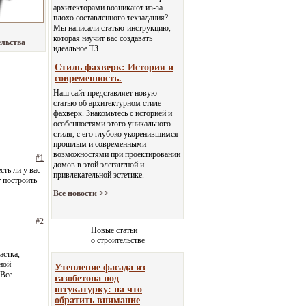
архитекторами возникают из-за
плохо составленного техзадания?
Мы написали статью-инструкцию,
которая научит вас создавать
ельства
идеальное ТЗ.
Стиль фахверк: История и
современность.
Наш сайт представляет новую
статью об архитектурном стиле
фахверк. Знакомьтесь с историей и
особенностями этого уникального
стиля, с его глубоко укоренившимся
прошлым и современными
возможностями при проектировании
#1
домов в этой элегантной и
сть ли у вас
привлекательной эстетике.
т построить
Все новости >>
#2
Новые статьи
о строительстве
астка,
ной
Утепление фасада из
 Все
газобетона под
штукатурку: на что
обратить внимание