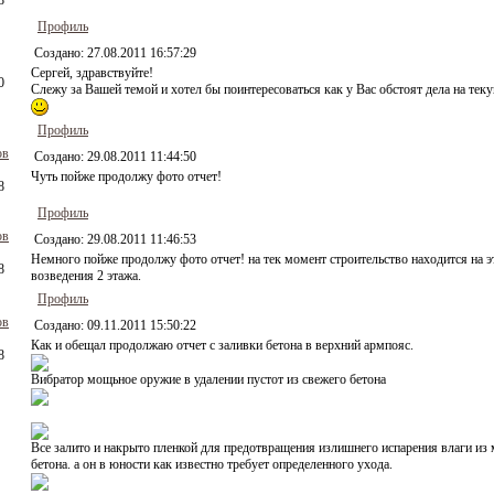
8
Профиль
Создано:
27.08.2011 16:57:29
Сергей, здравствуйте!
0
Слежу за Вашей темой и хотел бы поинтересоваться как у Вас обстоят дела на те
Профиль
ов
Создано:
29.08.2011 11:44:50
Чуть пойже продолжу фото отчет!
8
Профиль
ов
Создано:
29.08.2011 11:46:53
Немного пойже продолжу фото отчет! на тек момент строительство находится на э
8
возведения 2 этажа.
Профиль
ов
Создано:
09.11.2011 15:50:22
Как и обещал продолжаю отчет с заливки бетона в верхний армпояс.
8
Вибратор мощьное оружие в удалении пустот из свежего бетона
Все залито и накрыто пленкой для предотвращения излишнего испарения влаги из
бетона. а он в юности как известно требует определенного ухода.