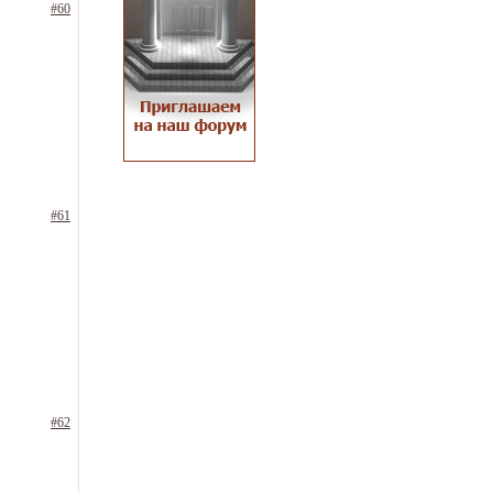
#60
#61
#62