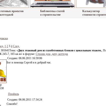
 готовых проектов
Библиотека статей
Калькулятор
 коттеджей
о строительстве
стоимости строит
дписки
ед.
1
2
3
4
След.
 301641
Тема: «
Двух этажный дом из газобетонных блоков с цокольным этажем.
, П
К 245-7, 165 кв.м» в форуме:
Строим дом, дачу, коттедж
Создано:
06.06.2011 16:59:06
Бог в помощь Сергей и в добрый час.
ор
530
Профиль
Создано:
06.06.2011 17:34:24
Спасибо!