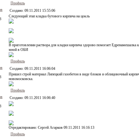
Профиль
ов
Создано:
09.11.2011 15:55:06
Следующий этап кладка бутового кирпича на цокль
8
В приготовлении раствора для кладки кирпича здорово помогает Едренамешалка 
мной в ОБИ
Профиль
ов
Создано:
09.11.2011 16:06:04
Пришел строй материал Липецкий газобетон в виде блоков и облицовочный кирпи
8
новомосковска.
Профиль
ов
Создано:
09.11.2011 16:06:40
8
Отредактировано:
Сергей Агарков
09.11.2011 16:16:13
Профиль