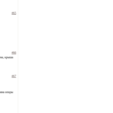
#65
#66
ена, крыша
#67
рина опоры