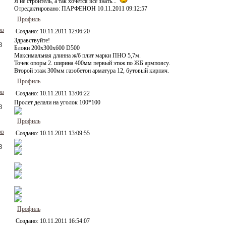
Я не строитель, а так хочется все знать...
Отредактировано:
ПАРФЕНОН
10.11.2011 09:12:57
Профиль
ов
Создано:
10.11.2011 12:06:20
Здравствуйте!
8
Блоки 200х300х600 D500
Максимальная длинна ж/б плит марки ПНО 5,7м.
Точек опоры 2. ширина 400мм первый этаж по ЖБ армпоясу.
Второй этаж 300мм газобетон арматура 12, бутовый кирпич.
Профиль
ов
Создано:
10.11.2011 13:06:22
Пролет делали на уголок 100*100
8
Профиль
ов
Создано:
10.11.2011 13:09:55
8
Профиль
Создано:
10.11.2011 16:54:07