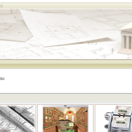
ия
тво