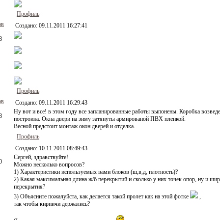
Профиль
ов
Создано:
09.11.2011 16:27:41
8
Профиль
ов
Создано:
09.11.2011 16:29:43
Ну вот и все! в этом году все запланированные работы выпонены. Коробка возвед
8
построина. Окна двери на зиму затянуты армированой ПВХ пленкой.
Весной предстоит монтаж окон дверей и отделка.
Профиль
Создано:
10.11.2011 08:49:43
Сергей, здравствуйте!
0
Можно несколько вопросов?
1) Характеристики используемых вами блоков (ш,в,д, плотность)?
2) Какая максимальная длина ж/б перекрытий и сколько у них точек опор, ну и ши
перекрытия?
3) Объясните пожалуйста, как делается такой пролет как на этой фотке
,
так чтобы кирпичи держались?