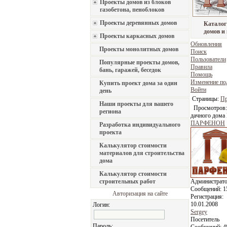
Проекты домов из блоков
газобетона, пеноблоков
Проекты деревянных домов
Каталог
домов и
Проекты каркасных домов
Обновления
Проекты монолитных домов
Поиск
Пользователи
Популярные проекты домов,
Правила
бань, гаражей, беседок
Помощь
Изменение по
Купить проект дома за один
Войти
день
Страницы:
Пр
Наши проекты для вашего
Просмотров:
региона
дачного дома 
ПАРФЕНОН
Разработка индивидуального
проекта
Калькулятор стоимости
материалов для строительства
дома
Калькулятор стоимости
строительных работ
Администрат
Сообщений:
1
Авторизация на сайте
Регистрация:
10.01.2008
Логин:
Sergey
Посетитель
Пароль: