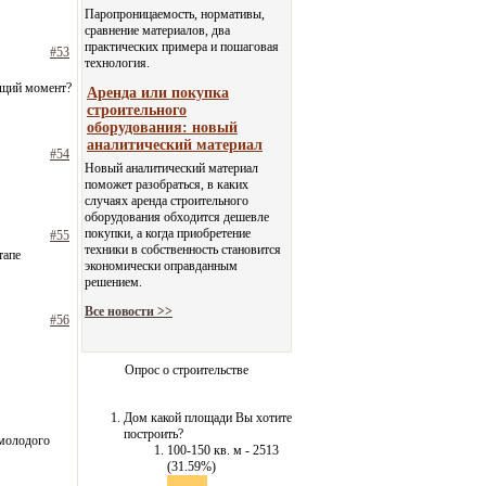
Паропроницаемость, нормативы,
сравнение материалов, два
практических примера и пошаговая
#53
технология.
кущий момент?
Аренда или покупка
строительного
оборудования: новый
аналитический материал
#54
Новый аналитический материал
поможет разобраться, в каких
случаях аренда строительного
оборудования обходится дешевле
покупки, а когда приобретение
#55
техники в собственность становится
тапе
экономически оправданным
решением.
Все новости >>
#56
Опрос о строительстве
Дом какой площади Вы хотите
построить?
 молодого
100-150 кв. м - 2513
(31.59%)