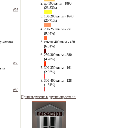
до 100 кв. м - 1896
(23.83%)
#57
150-200 кв. м - 1648
(20.71%)
200-250 кв. м - 751
(9.44%)
купленная
свыше 400 кв.м - 478
(6.01%)
250-300 кв. м - 380
(4.78%)
#58
300-350 кв. м - 161
ч из
(2.02%)
350-400 кв. м - 128
(1.61%)
#59
Принять участие в других опросах >>