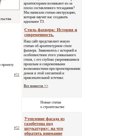
архитекторами возникают из-за
плохо составленного техзадания?
Мы написали статью-инструкцию,
которая научит вас создавать
ельства
идеальное ТЗ.
Стиль фахверк: История и
современность.
Наш сайт представляет новую
статью об архитектурном стиле
фахверк. Знакомьтесь с историей и
особенностями этого уникального
стиля, с его глубоко укоренившимся
прошлым и современными
о проекту
возможностями при проектировании
домов в этой элегантной и
#51
привлекательной эстетике.
Все новости >>
Новые статьи
о строительстве
Утепление фасада из
газобетона под
#52
штукатурку: на что
обратить внимание