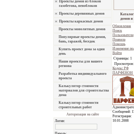
Проекты домов из блоков
газобетона, пеноблоков
Проекты деревянных домов
Каталог
домов и
Проекты каркасных домов
Обновления
Проекты монолитных домов
Поиск
Пользователи
Популярные проекты домов,
Правила
бань, гаражей, беседок
Помощь
Изменение по
Купить проект дома за один
Войти
день
Страницы:
1
Наши проекты для вашего
Просмотров:
региона
Кодекс РФ
ПАРФЕНОН
Разработка индивидуального
проекта
Калькулятор стоимости
материалов для строительства
дома
Калькулятор стоимости
строительных работ
Администрат
Сообщений:
1
Авторизация на сайте
Регистрация:
10.01.2008
Логин:
Пароль: