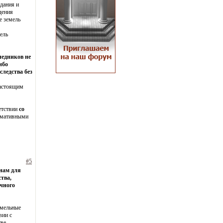
здания и
дения
е земель
ель
ледников не
ибо
следства без
настоящим
етствии
со
ормативными
#5
анам для
тва,
ачного
емельные
вии с
ве.