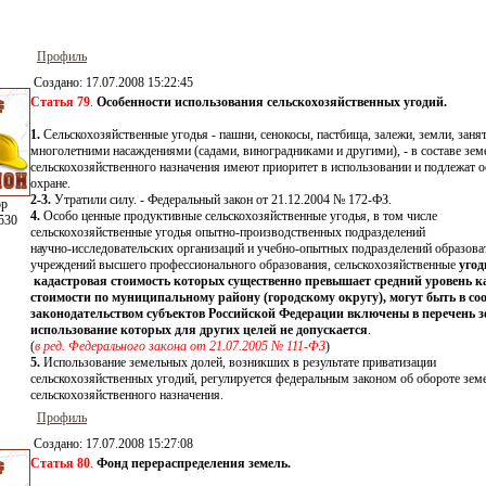
Профиль
Создано:
17.07.2008 15:22:45
Статья 79
.
Особенности использования сельскохозяйственных угодий.
1.
Сельскохозяйственные угодья - пашни, сенокосы, пастбища, залежи, земли, заня
многолетними насаждениями (садами, виноградниками и другими), - в составе зем
сельскохозяйственного назначения имеют приоритет в использовании и подлежат 
охране.
2-3.
Утратили силу. - Федеральный закон от 21.12.2004 № 172-ФЗ.
ор
4.
Особо ценные продуктивные сельскохозяйственные угодья, в том числе
530
сельскохозяйственные угодья опытно-производственных подразделений
научно-исследовательских организаций и учебно-опытных подразделений образов
учреждений высшего профессионального образования, сельскохозяйственные
угод
кадастровая стоимость которых существенно превышает средний уровень к
стоимости по муниципальному району (городскому округу),
могут быть в со
законодательством субъектов Российской Федерации включены в перечень з
использование которых для других целей не допускается
.
(
в ред. Федерального закона от 21.07.2005 № 111-ФЗ
)
5.
Использование земельных долей, возникших в результате приватизации
сельскохозяйственных угодий, регулируется федеральным законом об обороте зем
сельскохозяйственного назначения.
Профиль
Создано:
17.07.2008 15:27:08
Статья 80
.
Фонд перераспределения земель.