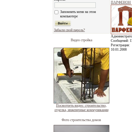
ПАРФЕНОН
Запомнить меня на этом
компьютере
Забыли свой пароль?
Администрат
Видео стройка
Сообщений:
1
Регистрация:
10.01.2008
Посмотреть видео: строительство,
отделка, инженерные коммуникации
Фото строительства домов