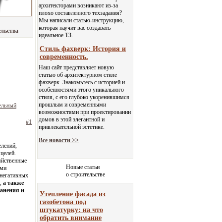
архитекторами возникают из-за
плохо составленного техзадания?
Мы написали статью-инструкцию,
которая научит вас создавать
ельства
идеальное ТЗ.
Стиль фахверк: История и
современность.
Наш сайт представляет новую
статью об архитектурном стиле
фахверк. Знакомьтесь с историей и
особенностями этого уникального
стиля, с его глубоко укоренившимся
прошлым и современными
ельный
возможностями при проектировании
домов в этой элегантной и
#1
привлекательной эстетике.
Все новости >>
елений,
 целей.
яйственные
Новые статьи
ыми
о строительстве
 негативных
и,
а также
ранения и
Утепление фасада из
газобетона под
штукатурку: на что
обратить внимание