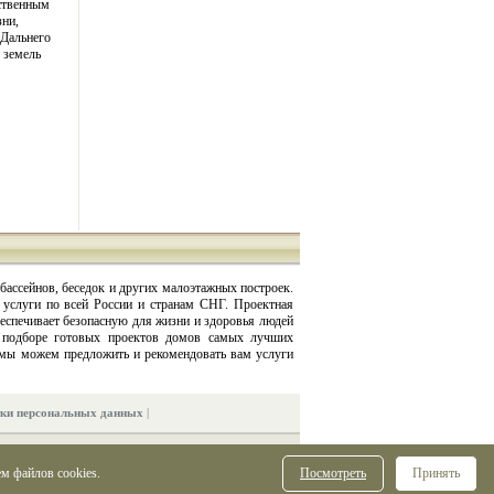
йственным
зни,
 Дальнего
 земель
бассейнов, беседок и других малоэтажных построек.
 услуги по всей России и странам СНГ. Проектная
еспечивает безопасную для жизни и здоровья людей
в подборе готовых проектов домов самых лучших
 мы можем предложить и рекомендовать вам услуги
тки персональных данных
|
м файлов cookies.
Посмотреть
Принять