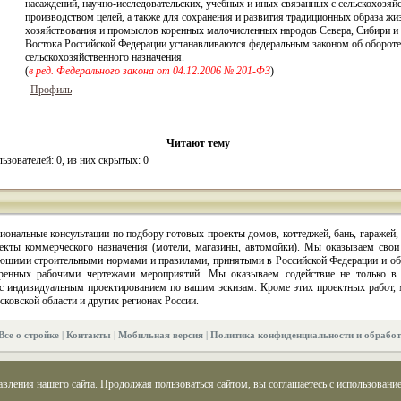
насаждений, научно-исследовательских, учебных и иных связанных с сельскохозя
производством целей, а также для сохранения и развития традиционных образа жи
хозяйствования и промыслов коренных малочисленных народов Севера, Сибири и
Востока Российской Федерации устанавливаются федеральным законом об обороте
сельскохозяйственного назначения.
(
в ред. Федерального закона от 04.12.2006 № 201-ФЗ
)
Профиль
Читают тему
льзователей:
0
, из них скрытых:
0
нальные консультации по подбору готовых проекты домов, коттеджей, бань, гаражей, 
екты коммерческого назначения (мотели, магазины, автомойки). Мы оказываем свои
вующими строительными нормами и правилами, принятыми в Российской Федерации и об
тренных рабочими чертежами мероприятий. Мы оказываем содействие не только 
 с индивидуальным проектированием по вашим эскизам. Кроме этих проектных работ,
овской области и других регионах России.
Все о стройке
|
Контакты
|
Мобильная версия
|
Политика конфиденциальности и обрабо
ы домов
малоэтажное строительство России
,
.
ления нашего сайта. Продолжая пользоваться сайтом, вы соглашаетесь с использование
 "ПАРФЕНОН" (2007-2026)