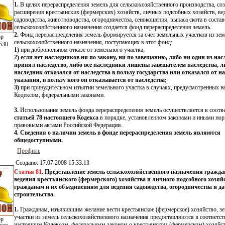
1.
В целях перераспределения земель для сельскохозяйственного производства, со
расширения крестьянских (фермерских) хозяйств, личных подсобных хозяйств, ве
садоводства, животноводства, огородничества, сенокошения, выпаса скота в состав
сельскохозяйственного назначения создается фонд перераспределения земель.
2.
Фонд перераспределения земель формируется за счет земельных участков из зем
ор
сельскохозяйственного назначения, поступающих в этот фонд:
530
1)
при добровольном отказе от земельного участка;
2)
если нет наследников ни по закону, ни по завещанию, либо ни один из нас
принял наследство, либо все наследники лишены завещателем наследства, л
наследник отказался от наследства в пользу государства или отказался от на
указания, в пользу кого он отказывается от наследства;
3)
при принудительном изъятии земельного участка в случаях, предусмотренных 
Кодексом, федеральными законами.
3.
Использование земель фонда перераспределения земель осуществляется в соотв
статьей 78 настоящего Кодекса
в порядке, установленном законами и иными н
правовыми актами Российской Федерации.
4.
Сведения о наличии земель в фонде перераспределения земель являются
общедоступными.
Профиль
Создано:
17.07.2008 15:33:13
Статья 81
.
Представление земель сельскохозяйственного назначения гражд
ведения крестьянского (фермерского) хозяйства и личного подсобного хозяйс
гражданам и их объединениям для ведения садоводства, огородничества и д
строительства.
1.
Гражданам, изъявившим желание вести крестьянское (фермерское) хозяйство, з
участки из земель сельскохозяйственного назначения предоставляются в соответст
ор
настоящим Кодексом, федеральным законом о крестьянском (фермерском) хозяйст