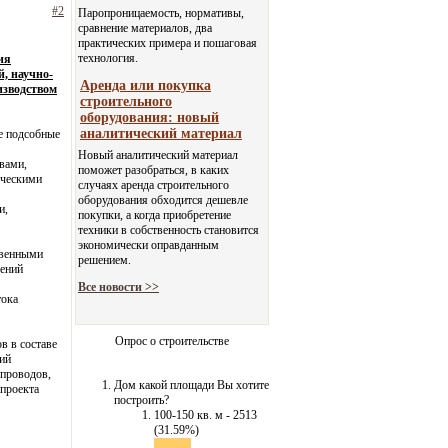
#2
Паропроницаемость, нормативы,
сравнение материалов, два
практических примера и пошаговая
технология.
ия
, научно-
Аренда или покупка
изводством
строительного
оборудования: новый
аналитический материал
ые подсобные
Новый аналитический материал
вами,
поможет разобраться, в каких
рческими
случаях аренда строительного
оборудования обходится дешевле
и,
покупки, а когда приобретение
техники в собственность становится
экономически оправданным
твенными
решением.
дений
Все новости >>
тока
Опрос о строительстве
в в составе
ний
епроводов,
Дом какой площади Вы хотите
 проекта
построить?
100-150 кв. м - 2513
(31.59%)