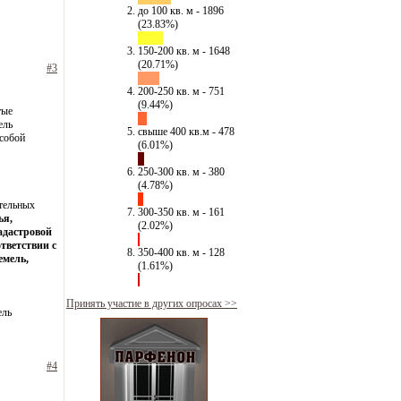
до 100 кв. м - 1896
(23.83%)
150-200 кв. м - 1648
(20.71%)
#3
200-250 кв. м - 751
(9.44%)
тые
ель
свыше 400 кв.м - 478
особой
(6.01%)
250-300 кв. м - 380
(4.78%)
ательных
300-350 кв. м - 161
ья,
(2.02%)
адастровой
ответствии с
350-400 кв. м - 128
емель,
(1.61%)
Принять участие в других опросах >>
ель
#4