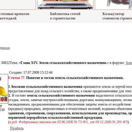
 готовых проектов
Библиотека статей
Калькулятор
 коттеджей
о строительстве
стоимости строит
дписки
 30822
Тема: «
Глава ХIV. Земли сельскохозяйственного назначения.
» в форуме:
Зем
Создано:
17.07.2008 15:12:44
Статья 77
.
Понятие и состав земель сельскохозяйственного назначения.
1
Землями сельскохозяйственного назначения
признаются земли за чертой пос
предоставленные для нужд сельского хозяйства, а также предназначенные для этих
2.
В составе
земель сельскохозяйственного назначения
выделяются сельскохоз
угодья, земли, занятые внутрихозяйственными дорогами, коммуникациями, лесн
насаждениями, предназначенными для обеспечения защиты земель от воздействия
ор
(вредных) природных, антропогенных и техногенных явлений, водными объектам
530
зданиями, строениями, сооружениями, используемыми для производства, х
первичной переработки сельскохозяйственной продукции.
(
в ред. Федеральных законов от 03.06.2006 № 73-ФЗ,. от 04.12.2006 № 201-ФЗ
)
Профиль