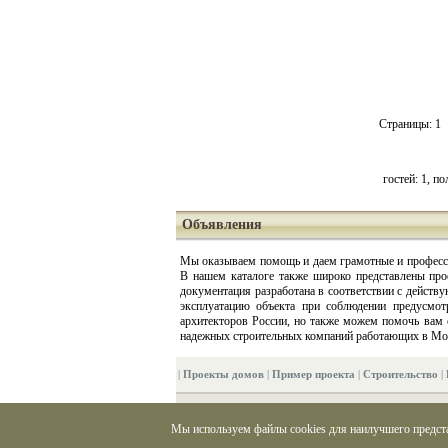
Страницы:
1
гостей:
1
, по
Объявления
Мы оказываем помощь и даем грамотные и профессио
В нашем каталоге также широко представлены про
документация разработана в соответствии с дейст
эксплуатацию объекта при соблюдении предусмо
архитекторов России, но также можем помочь вам
надежных строительных компаний работающих в Моск
|
Проекты домов
|
Пример проекта
|
Строительство
|
https://www.parthenon-house.ru
готовые проект
-
Мы используем файлы cookies для наилучшего представ
Разработка, дизайн и продвижение сайта - компания