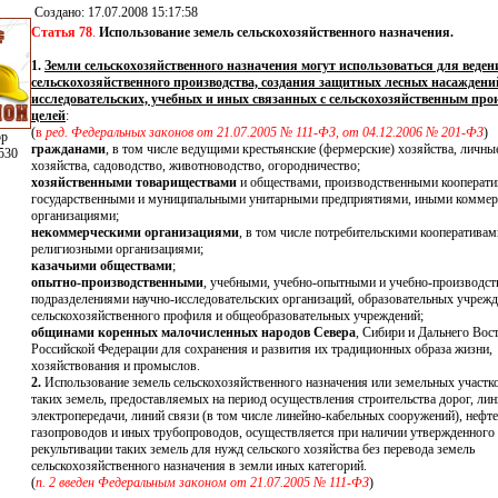
Создано:
17.07.2008 15:17:58
Статья 78
.
Использование земель сельскохозяйственного назначения.
1.
Земли сельскохозяйственного назначения могут использоваться для веден
сельскохозяйственного производства, создания защитных лесных насаждений
исследовательских, учебных и иных связанных с сельскохозяйственным про
целей
:
(
в
ред. Федеральных законов от 21.07.2005 № 111-ФЗ, от 04.12.2006 № 201-ФЗ
)
ор
гражданами
, в том числе ведущими крестьянские (фермерские) хозяйства, личн
530
хозяйства, садоводство, животноводство, огородничество;
хозяйственными товариществами
и обществами, производственными кооперати
государственными и муниципальными унитарными предприятиями, иными комме
организациями;
некоммерческими организациями
, в том числе потребительскими кооперативам
религиозными организациями;
казачьими обществами
;
опытно-производственными
, учебными, учебно-опытными и учебно-производс
подразделениями научно-исследовательских организаций, образовательных учреж
сельскохозяйственного профиля и общеобразовательных учреждений;
общинами коренных малочисленных народов Севера
, Сибири и Дальнего Вос
Российской Федерации для сохранения и развития их традиционных образа жизни,
хозяйствования и промыслов.
2.
Использование земель сельскохозяйственного назначения или земельных участко
таких земель, предоставляемых на период осуществления строительства дорог, ли
электропередачи, линий связи (в том числе линейно-кабельных сооружений), нефт
газопроводов и иных трубопроводов, осуществляется при наличии утвержденного
рекультивации таких земель для нужд сельского хозяйства без перевода земель
сельскохозяйственного назначения в земли иных категорий.
(
п. 2 введен Федеральным законом от 21.07.2005 № 111-ФЗ
)