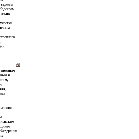
 ведения
 Кодексом,
ческих
 участки
личном
ственного
,
ими
#6
йственным
нным и
циям,
м
иля,
ока
начения
им
ательским
бщинам
 Федерации
ых