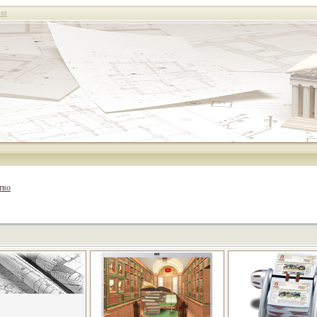
ия
тво