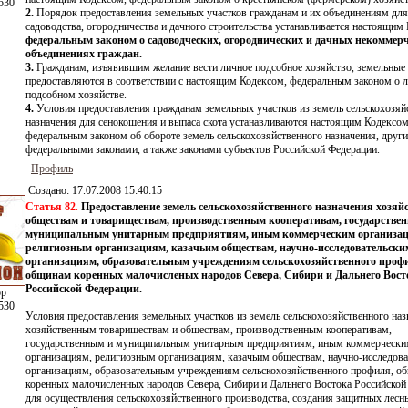
530
2.
Порядок предоставления земельных участков гражданам и их объединениям для
садоводства, огородничества и дачного строительства устанавливается настоящим
федеральным законом о садоводческих, огороднических и дачных некоммер
объединениях граждан.
3.
Гражданам, изъявившим желание вести личное подсобное хозяйство, земельные
предоставляются в соответствии с настоящим Кодексом, федеральным законом о 
подсобном хозяйстве.
4.
Условия предоставления гражданам земельных участков из земель сельскохозяй
назначения для сенокошения и выпаса скота устанавливаются настоящим Кодексом
федеральным законом об обороте земель сельскохозяйственного назначения, друг
федеральными законами, а также законами субъектов Российской Федерации.
Профиль
Создано:
17.07.2008 15:40:15
Статья 82
.
Предоставление земель сельскохозяйственного назначения хозя
обществам и товариществам, производственным кооперативам, государстве
муниципальным унитарным предприятиям, иным коммерческим организа
религиозным организациям, казачьим обществам, научно-исследовательски
организациям, образовательным учреждениям сельскохозяйственного проф
общинам коренных малочисленых народов Севера, Сибири и Дальнего Вост
Российской Федерации.
ор
530
Условия предоставления земельных участков из земель сельскохозяйственного наз
хозяйственным товариществам и обществам, производственным кооперативам,
государственным и муниципальным унитарным предприятиям, иным коммерческ
организациям, религиозным организациям, казачьим обществам, научно-исследов
организациям, образовательным учреждениям сельскохозяйственного профиля, о
коренных малочисленных народов Севера, Сибири и Дальнего Востока Российской
для осуществления сельскохозяйственного производства, создания защитных лесн