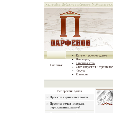
Карта сайта
|
Добавить в избранное
|
Мобильная верс
Каталог проектов домов
Ваш город
Строительство
Главная
Статьи проекты и строительс
Форум
Контакты
Все проекты домов
Проекты кирпичных домов
Проекты домов из керам.
поризованных камней