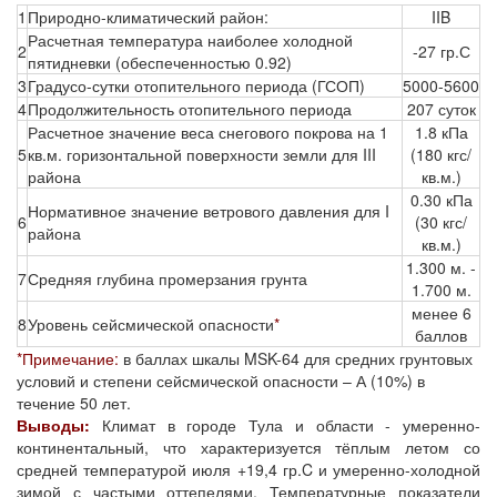
1
Природно-климатический район:
IIB
Расчетная температура наиболее холодной
2
-27 гр.С
пятидневки (обеспеченностью 0.92)
3
Градусо-сутки отопительного периода (ГСОП)
5000-5600
4
Продолжительность отопительного периода
207 суток
Расчетное значение веса снегового покрова на 1
1.8 кПа
5
кв.м. горизонтальной поверхности земли для III
(180 кгс/
района
кв.м.)
0.30 кПа
Нормативное значение ветрового давления для I
6
(30 кгс/
района
кв.м.)
1.300 м. -
7
Средняя глубина промерзания грунта
1.700 м.
менее 6
8
Уровень сейсмической опасности
*
баллов
*Примечание:
в баллах шкалы MSK-64 для средних грунтовых
условий и степени сейсмической опасности – А (10%) в
течение 50 лет.
Выводы:
Климат в городе Тула и области - умеренно-
континентальный, что характеризуется тёплым летом со
средней температурой июля +19,4 гр.C и умеренно-холодной
зимой с частыми оттепелями. Температурные показатели