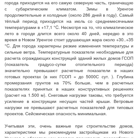
города приходится на его самую северную часть, граничащую
с субарктическим климатом. Зимы в Уренгое
продолжительные и холодные (около 286 дней в году). Самый
тёплый период приходится на июль со среднемесячными
температурами в +17,1 °C. Несмотря на то, что климатическое
лето в городе длится всего около 40 дней, нередко в это
время в Новом Уренгое стоит удушающая жара около +30..+35
°C. Для города характерны резкие изменения температуры и
сильные ветра. Температурные показатели необходимые для
расчета ограждающих конструкций зданий жилых домов ГСОП
(показатель градусо-сутки отопительного периода)
значительно превышают расчетные показатели в наших
готовых проектах (в них ГСОП = до 5000С сут. ). Глубина
промерзания грунтов на 70% больше, чем в расчетных
показателях принятых в наших конструктивных решениях
(расчет на 1.500 м). Снеговые нагрузки таковы, что требуется
усиление в конструкции несущих частей крыши. Ветровые
нагрузки не превышают расчетных показателей для типовых
проектов. Сейсмическая опасность минимальная.
Учитывая эти, очень важные при строительстве домов,
характеристики мы рекомендуем застройщикам из Нового