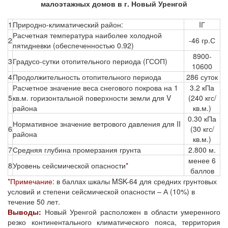
малоэтажных домов в г. Новый Уренгой
1
Природно-климатический район:
IГ
Расчетная температура наиболее холодной
2
-46 гр.С
пятидневки (обеспеченностью 0.92)
8900-
3
Градусо-сутки отопительного периода (ГСОП)
10600
4
Продолжительность отопительного периода
286 суток
Расчетное значение веса снегового покрова на 1
3.2 кПа
5
кв.м. горизонтальной поверхности земли для V
(240 кгс/
района
кв.м.)
0.30 кПа
Нормативное значение ветрового давления для II
6
(30 кгс/
района
кв.м.)
7
Средняя глубина промерзания грунта
2.800 м.
менее 6
8
Уровень сейсмической опасности
*
баллов
*Примечание:
в баллах шкалы MSK-64 для средних грунтовых
условий и степени сейсмической опасности – А (10%) в
течение 50 лет.
Выводы:
Новый Уренгой расположен в области умеренного
резко континентального климатического пояса, территория