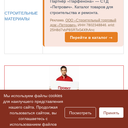
Партнёр «Парфенона» — СТД
«Петрович». Каталог товаров для
строительства и ремонта.
СТРОИТЕЛЬНЫЕ
МАТЕРИАЛЫ
Реклама.
ООО «Строительный торговый
дом «Петрович»
ИНН 7802348846.
erid:
25H8d7vbP8SRTvG4XfhAnc
Перейти в каталог →
Мы используем файлы cookies
для наилучшего представления
нашего сайта. Продолжая
пользоваться сайтом, вы
Посмотреть
Принять
Назад в раздел
соглашаетесь с
использованием файлов