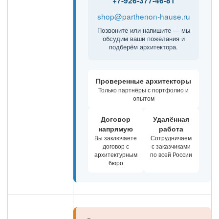
+7-926-377-46-81
shop@parthenon-hause.ru
Позвоните или напишите — мы
обсудим ваши пожелания и
подберём архитектора.
Проверенные архитекторы
Только партнёры с портфолио и
опытом
Договор
Удалённая
напрямую
работа
Вы заключаете
Сотрудничаем
договор с
с заказчиками
архитектурным
по всей России
бюро