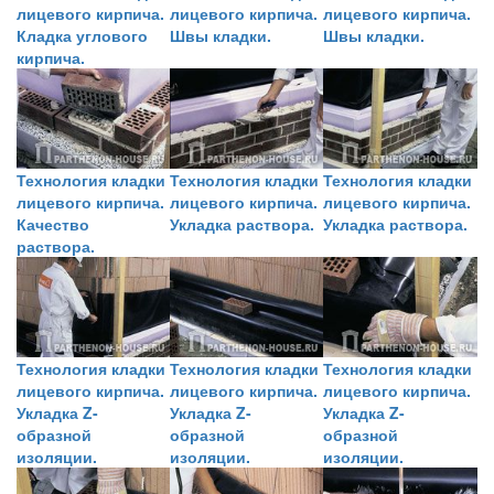
лицевого кирпича.
лицевого кирпича.
лицевого кирпича.
Кладка углового
Швы кладки.
Швы кладки.
кирпича.
Технология кладки
Технология кладки
Технология кладки
лицевого кирпича.
лицевого кирпича.
лицевого кирпича.
Качество
Укладка раствора.
Укладка раствора.
раствора.
Технология кладки
Технология кладки
Технология кладки
лицевого кирпича.
лицевого кирпича.
лицевого кирпича.
Укладка Z-
Укладка Z-
Укладка Z-
образной
образной
образной
изоляции.
изоляции.
изоляции.