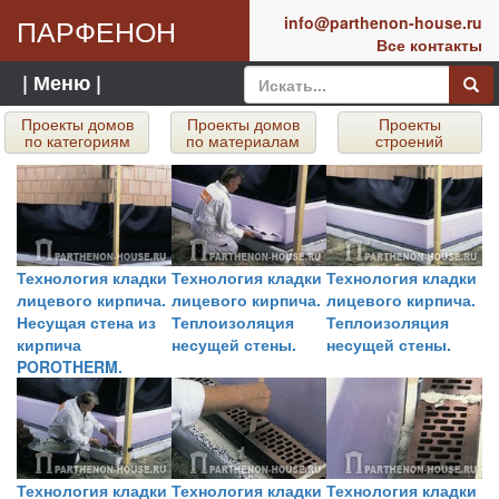
ПАРФЕНОН
info@parthenon-house.ru
Все контакты
| Меню |
Проекты домов
Проекты домов
Проекты
по категориям
по материалам
строений
Технология кладки
Технология кладки
Технология кладки
лицевого кирпича.
лицевого кирпича.
лицевого кирпича.
Несущая стена из
Теплоизоляция
Теплоизоляция
кирпича
несущей стены.
несущей стены.
POROTHERM.
Технология кладки
Технология кладки
Технология кладки