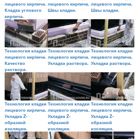
лицевого кирпича.
лицевого кирпича.
лицевого кирпича.
Кладка углового
Швы кладки.
Швы кладки.
кирпича.
Технология кладки
Технология кладки
Технология кладки
лицевого кирпича.
лицевого кирпича.
лицевого кирпича.
Качество
Укладка раствора.
Укладка раствора.
раствора.
Технология кладки
Технология кладки
Технология кладки
лицевого кирпича.
лицевого кирпича.
лицевого кирпича.
Укладка Z-
Укладка Z-
Укладка Z-
образной
образной
образной
изоляции.
изоляции.
изоляции.