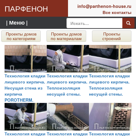
ПАРФЕНОН
info@parthenon-house.ru
Все контакты
| Меню |
Проекты домов
Проекты домов
Проекты
по категориям
по материалам
строений
Технология кладки
Технология кладки
Технология кладки
лицевого кирпича.
лицевого кирпича.
лицевого кирпича.
Несущая стена из
Теплоизоляция
Теплоизоляция
кирпича
несущей стены.
несущей стены.
POROTHERM.
Технология кладки
Технология кладки
Технология кладки