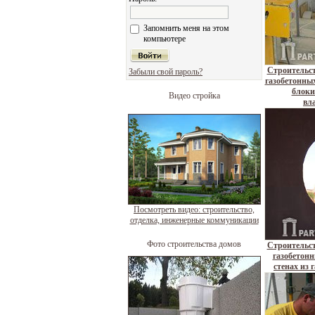
Запомнить меня на этом
компьютере
Строительст
Забыли свой пароль?
газобетонных
блоки
Видео стройка
вл
Посмотреть видео: строительство,
отделка, инженерные коммуникации
Фото строительства домов
Строительст
газобетонн
стенах из 