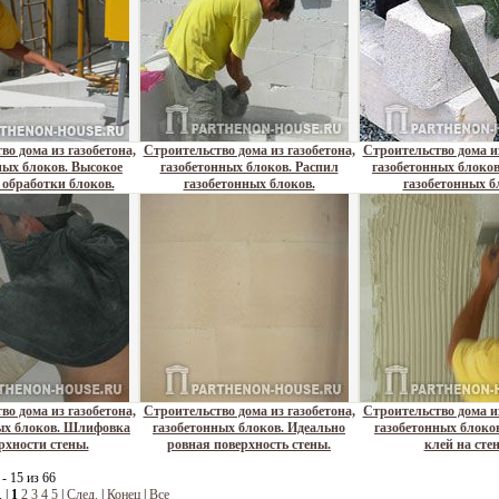
во дома из газобетона,
Строительство дома из газобетона,
Строительство дома из
ных блоков. Высокое
газобетонных блоков. Распил
газобетонных блоков
 обработки блоков.
газобетонных блоков.
газобетонных б
во дома из газобетона,
Строительство дома из газобетона,
Строительство дома из
ых блоков. Шлифовка
газобетонных блоков. Идеально
газобетонных блоко
рхности стены.
ровная поверхность стены.
клей на сте
- 15 из 66
 |
1
2
3
4
5
|
След.
|
Конец
|
Все