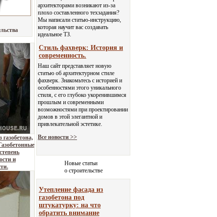
архитекторами возникают из-за
плохо составленного техзадания?
Мы написали статью-инструкцию,
которая научит вас создавать
ельства
идеальное ТЗ.
Стиль фахверк: История и
современность.
Наш сайт представляет новую
статью об архитектурном стиле
фахверк. Знакомьтесь с историей и
особенностями этого уникального
стиля, с его глубоко укоренившимся
прошлым и современными
возможностями при проектировании
домов в этой элегантной и
привлекательной эстетике.
Все новости >>
 газобетона,
Газобетонные
степень
ости и
Новые статьи
ти.
о строительстве
Утепление фасада из
газобетона под
штукатурку: на что
обратить внимание