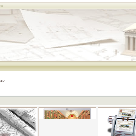
ия
тво