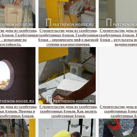
во дома из газобетона,
Строительство дома из газобетона,
Строительство дома из
 блоков. Газобетонные
газобетонных блоков. Газобетонные
газобетонных блоков. 
 – испытание на
блоки – опровергаем миф о высокой
блоки – результаты и
агостойкость.
степени влагопоглощения.
водопоглощен
во дома из газобетона,
Строительство дома из газобетона,
Строительство дома из
ых блоков. Проемы в
газобетонных блоков. Как пилить
газобетонных блоко
газобетонных блоков.
газобетонные блоки.
газобетонных б