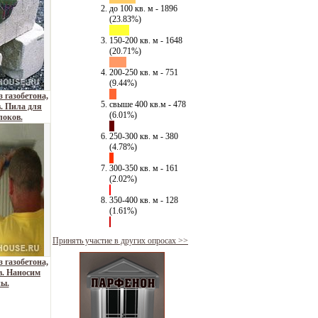
до 100 кв. м - 1896
(23.83%)
150-200 кв. м - 1648
(20.71%)
200-250 кв. м - 751
(9.44%)
 газобетона,
свыше 400 кв.м - 478
. Пила для
(6.01%)
локов.
250-300 кв. м - 380
(4.78%)
300-350 кв. м - 161
(2.02%)
350-400 кв. м - 128
(1.61%)
Принять участие в других опросах >>
 газобетона,
в. Наносим
ны.