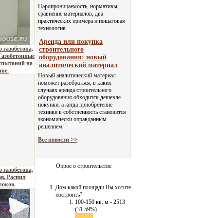
Паропроницаемость, нормативы,
сравнение материалов, два
практических примера и пошаговая
технология.
Аренда или покупка
 газобетона,
строительного
Газобетонные
оборудования: новый
спытаний на
аналитический материал
ие.
Новый аналитический материал
поможет разобраться, в каких
случаях аренда строительного
оборудования обходится дешевле
покупки, а когда приобретение
техники в собственность становится
экономически оправданным
решением.
Все новости >>
Опрос о строительстве
 газобетона,
в. Распил
локов.
Дом какой площади Вы хотите
построить?
100-150 кв. м - 2513
(31.59%)