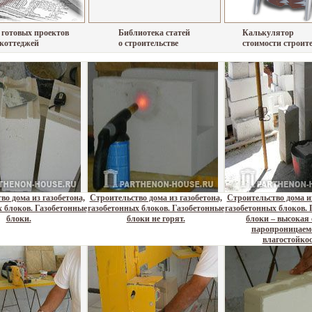
 готовых проектов
Библиотека статей
Калькулятор
 коттеджей
о строительстве
стоимости строит
во дома из газобетона,
Строительство дома из газобетона,
Строительство дома из
 блоков. Газобетонные
газобетонных блоков. Газобетонные
газобетонных блоков. 
блоки.
блоки не горят.
блоки – высокая 
паропроницаем
влагостойкос