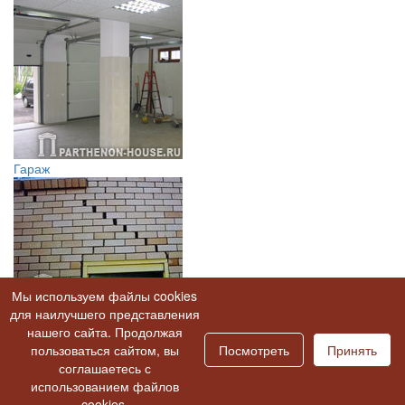
Гараж
Мы используем файлы cookies
Трещина в стене дома
для наилучшего представления
нашего сайта. Продолжая
В альбом "Объект строительства Новогорск"
пользоваться сайтом, вы
Посмотреть
|
Посмотреть
Принять
другие объекты строительства
соглашаетесь с
использованием файлов
cookies.