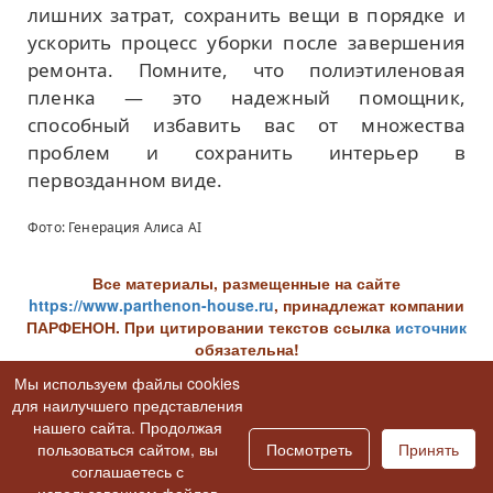
лишних затрат, сохранить вещи в порядке и
ускорить процесс уборки после завершения
ремонта. Помните, что полиэтиленовая
пленка — это надежный помощник,
способный избавить вас от множества
проблем и сохранить интерьер в
первозданном виде.
Фото: Генерация Алиса AI
Все материалы, размещенные на сайте
https://www.parthenon-house.ru
, принадлежат компании
ПАРФЕНОН. При цитировании текстов ссылка
источник
обязательна!
Вернуться к статьям раздела
Мы используем файлы cookies
Справочник строителя
для наилучшего представления
Вернуться к списку всех статей
нашего сайта. Продолжая
пользоваться сайтом, вы
Посмотреть
Принять
соглашаетесь с