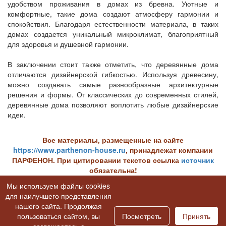
удобством проживания в домах из бревна. Уютные и
комфортные, такие дома создают атмосферу гармонии и
спокойствия. Благодаря естественности материала, в таких
домах создается уникальный микроклимат, благоприятный
для здоровья и душевной гармонии.
В заключении стоит также отметить, что деревянные дома
отличаются дизайнерской гибкостью. Используя древесину,
можно создавать самые разнообразные архитектурные
решения и формы. От классических до современных стилей,
деревянные дома позволяют воплотить любые дизайнерские
идеи.
Все материалы, размещенные на сайте
https://www.parthenon-house.ru
, принадлежат компании
ПАРФЕНОН. При цитировании текстов ссылка
источник
обязательна!
Вернуться к статьям раздела
Мы используем файлы cookies
Строительные технологии
для наилучшего представления
Вернуться к списку всех статей
нашего сайта. Продолжая
пользоваться сайтом, вы
Посмотреть
Принять