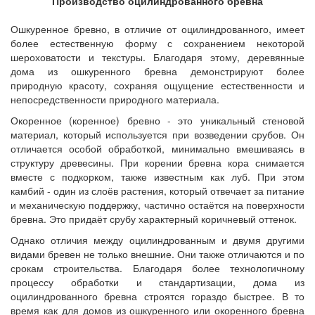
Производство оцилиндрованного бревна
Ошкуренное бревно, в отличие от оцилиндрованного, имеет
более естественную форму с сохранением некоторой
шероховатости и текстуры. Благодаря этому, деревянные
дома из ошкуренного бревна демонстрируют более
природную красоту, сохраняя ощущение естественности и
непосредственности природного материала.
Окоренное (коренное) бревно - это уникальный стеновой
материал, который используется при возведении срубов. Он
отличается особой обработкой, минимально вмешиваясь в
структуру древесины. При корении бревна кора снимается
вместе с подкорком, также известным как луб. При этом
камбий - один из слоёв растения, который отвечает за питание
и механическую поддержку, частично остаётся на поверхности
бревна. Это придаёт срубу характерный коричневый оттенок.
Однако отличия между оцилиндрованным и двумя другими
видами бревен не только внешние. Они также отличаются и по
срокам строительства. Благодаря более технологичному
процессу обработки и стандартизации, дома из
оцилиндрованного бревна строятся гораздо быстрее. В то
время как для домов из ошкуренного или окоренного бревна