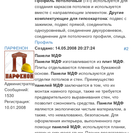
Профиль потолочный
(ПП) используется для
создания каркасов потолков и используется
вместе с направляющим элементом.
Другие
комплектующие для гипсокартона
: подвес с
зажимом, подвес прямой, соединитель
одноуровневый, соединение двухуровневое,
соединение для потолочного профиля, спица.
Профиль
ПАРФЕНОН
Создано:
14.05.2008 20:27:24
#2
Панели МДФ
Панели МДФ
изготавливаются из
плит МДФ
.
Плиты отделываются пленкой на бумажной
основе.
Панели МДФ
используются для
отделки потолков и стен. Преимущество
Администратор
панелей МДФ
заключается в том, что их
Сообщений:
монтаж намного проще, также не требуется
1530
предварительного выравнивания стен, что
Регистрация:
позволит сэкономить средства.
Панели МДФ
10.01.2008
являются экологически чистым материалом, а
также, что немаловажно, безопасным. Для
оформления интерьера, выполненного при
помощи
панелей МДФ
, используются планки,
которые скрывают стыки. Планки представлены