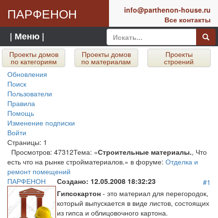
ПАРФЕНОН
info@parthenon-house.ru
Все контакты
| Меню |
Проекты домов
Проекты домов
Проекты
по категориям
по материалам
строений
Обновления
Поиск
Пользователи
Правила
Помощь
Изменение подписки
Войти
Страницы:
1
Просмотров: 47312
Тема: «
Строительные материалы.
, Что
есть что на рынке стройматериалов.» в форуме:
Отделка и
ремонт помещений
ПАРФЕНОН
Создано:
12.05.2008 18:32:23
#1
Гипсокартон
- это материал для перегородок,
который выпускается в виде листов, состоящих
из гипса и облицовочного картона.